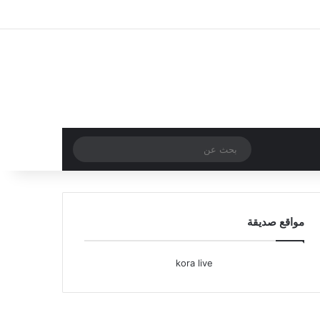
تسجيل الدخول
مقال عشوائي
إضافة عمود جا
بحث
عن
مواقع صديقة
kora live