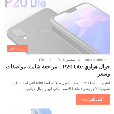
هواتف ذكية
Amjd Ibraheem
16 سبتمبر، 2018
3
178
جوال هواوي P20 Lite .. مراجعة شاملة مواصفات
وسعر
اعتبرت سلسلة Lite لوقت طويل بديلاً لسلسة Mini التي لم تشاطر
شقيقها الأكبر بشيء ماعدا الاسم، ليأتي اليوم جوال هواوي…
أكمل القراءة »