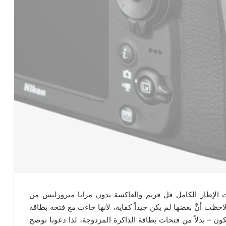
ت الإطار الكامل فل فريم والعاكسة بدون مرايا ميرورليس من
نون ونيكون وهما EOS R و Z6 و Z7، فقد لاحظت أنَّ بعضها لم يكن جيداً كفاية، لأنها جاءت مع فتحة بطاقة
واحدة فقط – فتحة SD لكانون وفتحة XQD لنيكون – بدلاً من فتحات بطاقة الذاكرة المزدوجة، لذا دعونا نوضح