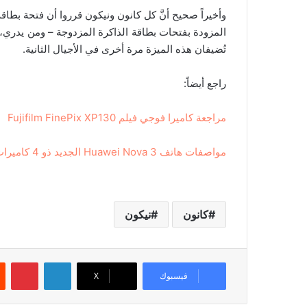
وأخيراً صحيح أنَّ كل كانون ونيكون قرروا أن فتحة بطاق
المزودة بفتحات بطاقة الذاكرة المزدوجة – ومن يدري،
تُضيفان هذه الميزة مرة أخرى في الأجيال الثانية.
راجع أيضاً:
مراجعة كاميرا فوجي فيلم Fujifilm FinePix XP130
مواصفات هاتف Huawei Nova 3 الجديد ذو 4 كاميرات
كانون
نيكون
لينكدإن
بينتيريست
فيسبوك
‫X