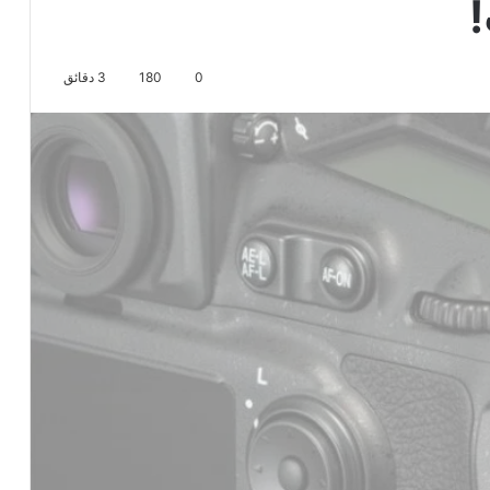
!
0
180
3 دقائق