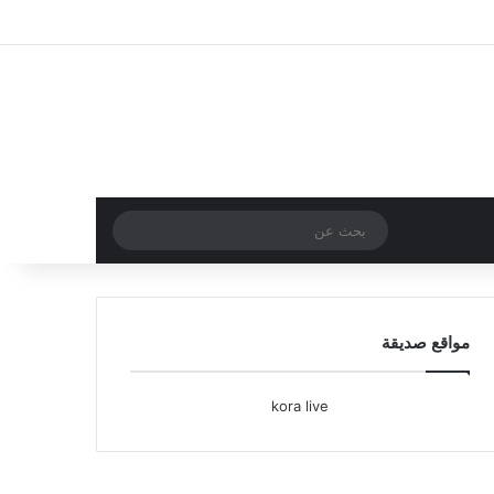
تسجيل الدخول
مقال عشوائي
إضافة عمود جا
بحث
عن
مواقع صديقة
kora live