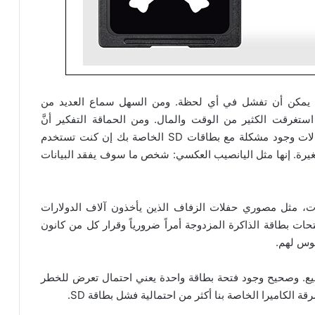
ة يمكن أن تفشل في أي لحظة. ومن السهل سماع العديد من
غرقت الكثير من الوقت والمال. ومن الحماقة التفكير أنَّ
بطاقات SD موثوقة بنسبة 100٪. ومع ذلك فإن احتمالات وجود مشكلة مع بطاقات SD الخاصة بك إن كنت تستخدم
يرة. إنها مثل اليانصيب العكسي: شخص ما سوف يفقد البيانات
نات، مثل مصوري حفلات الزفاف الذين يأخذون آلاف الدولارات
ت بطاقة الذاكرة المزدوجة أمراً ضرورياً وقرار كل من كانون
بوس لهم.
ميع. وصحيح وجود فتحة بطاقة واحدة يعني احتمال تعرض للخطر
 الكاميرا الخاصة بنا أكثر من احتمالية فشل بطاقة SD.