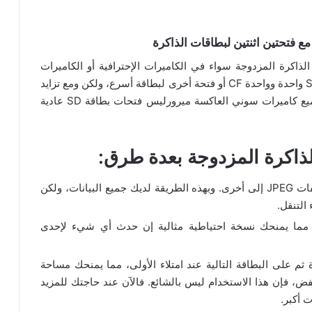
ذاكرة المزدوجة سواء في الكاميرات الإحترافية أو الكاميرات
المتقدمة prosumer. وعادةً كان هنالك فتحة بطاقة SD واحدة وواحدة CF أو فتحة أخرى لبطاقة أسرع، ولكن ومع تزايد
سرعات بطاقة SD تغير هذا قليلاً، وكمثال تستخدم جميع كاميرات سوني العاكسة ميرورليس فتحات بطاقة SD عادية
ذاكرة المزدوجة بعدة طرق:
يمكن تصوير ملفات RAW إلى بطاقة واحدة وملفات JPEG إلى أخرى. وبهذه الطريقة لديك جميع البيانات، ولكن
التنقل.
ى كلا البطاقتين، مما يمنحك نسخة احتياطية مثالية إن حدث أي شيء لإحدى
ثم على البطاقة التالية عند امتلاء الأولى، مما يمنحك مساحة
ن. وبما أنَّ أسعار بطاقات SD قد انخفض، فإن هذا الاستخدام ليس بالشائع. فالآن عند حاجتك للمزيد
 أكبر.