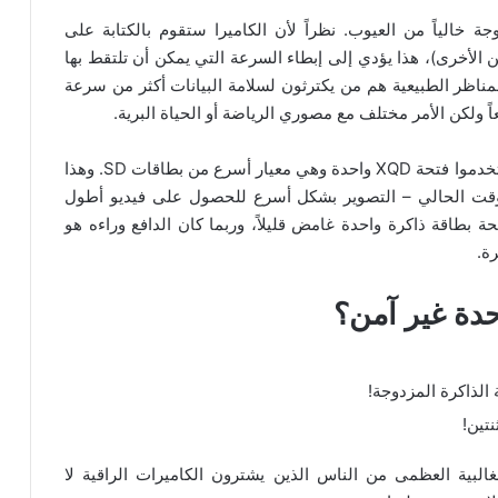
ة خالياً من العيوب. نظراً لأن الكاميرا ستقوم بالكتابة على
الأخرى)، هذا يؤدي إلى إبطاء السرعة التي يمكن أن تلتقط بها
مناظر الطبيعية هم من يكترثون لسلامة البيانات أكثر من سرعة
ً ولكن الأمر مختلف مع مصوري الرياضة أو الحياة البرية.
ويبدو أن نيكون تطرقت لهذا الأمر مع Z6 و Z7: لقد استخدموا فتحة XQD واحدة وهي معيار أسرع من بطاقات SD. وهذا
الوقت الحالي – التصوير بشكل أسرع للحصول على فيديو أطول
حة بطاقة ذاكرة واحدة غامض قليلاً، وربما كان الدافع وراءه هو
ة.
حدة غير آمن؟
الذاكرة المزدوجة!
نتين!
الغالبية العظمى من الناس الذين يشترون الكاميرات الراقية لا