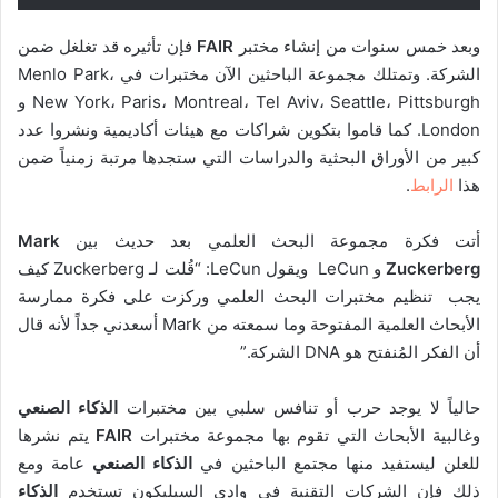
وبعد خمس سنوات من إنشاء مختبر
FAIR
فإن تأثيره قد تغلغل ضمن
الشركة. وتمتلك مجموعة الباحثين الآن مختبرات في Menlo Park،
New York، Paris، Montreal، Tel Aviv، Seattle، Pittsburgh و
London. كما قاموا بتكوين شراكات مع هيئات أكاديمية ونشروا عدد
كبير من الأوراق البحثية والدراسات التي ستجدها مرتبة زمنياً ضمن
هذا
الرابط
.
أتت فكرة مجموعة البحث العلمي بعد حديث بين
Mark
Zuckerberg
و LeCun ويقول LeCun: “قُلت لـ Zuckerberg كيف
يجب تنظيم مختبرات البحث العلمي وركزت على فكرة ممارسة
الأبحاث العلمية المفتوحة وما سمعته من Mark أسعدني جداً لأنه قال
أن الفكر المُنفتح هو DNA الشركة.”
حالياً لا يوجد حرب أو تنافس سلبي بين مختبرات
الذكاء الصنعي
وغالبية الأبحاث التي تقوم بها مجموعة مختبرات
FAIR
يتم نشرها
للعلن ليستفيد منها مجتمع الباحثين في
الذكاء الصنعي
عامة ومع
ذلك فإن الشركات التقنية في وادي السيليكون تستخدم
الذكاء