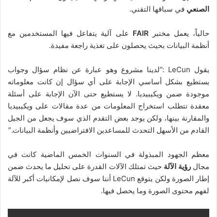
الصنعي
في سباقها التقني.
حالياً، يعمل مختبر
FAIR
على آلية يتفاعل فيها المستخدمين مع
أنظمة البيانات بحيث يحصلون على تغذية راجعة مفيدة.
يقول LeCun :”لدينا مشروع وهو عبارة عن نظام سؤال وجواب
يستطيع بشكل أساسي الإجابة على أي سؤال إن كانت معلوماته
موجودة ضمن ويكيبيديا. لا يستطيع حتى الآن الإجابة على أسئلة
معقدة تتطلب استخراج المعلومات من عدة مقالات على ويكيبيديا
والمقارنة بينها، ولكن يوجد بعض التقدم الذي سوف يجعل من الجيل
القادم من الأسهل التحدث للمساعدين الافتراضيين وأنظمة البيانات.”
معظم الجهود المبذولة في السنوات الخمس الماضية كانت في
مجال
رؤية الآلة
حيث تمتلك الآلات القدرة على تحليل ما يحدث ضمن
إطار الصورة ولكن يتوقع LeCun أننا سوف نصل لإمكانيات أكبر للآلة
لفهم محتوى الصورة وما يحصل فيها.