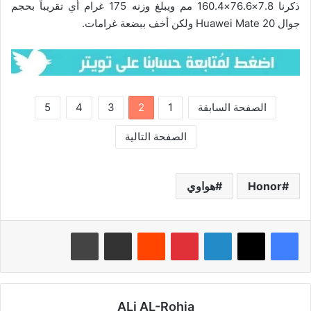
ذكرنا 7.8×76.6×160.4 مم ويبلغ وزنه 175 غرام أي تقريباً بحجم
جوال Huawei Mate 20 ولكن أخف ببضعة غرامات.
الصفحة السابقة
1
2
3
4
5
الصفحة التالية
Honor
هواوي
لينكدإن
بينتيريست
‏Reddit
مشاركة عبر البريد
طباعة
ALi AL-Rohia