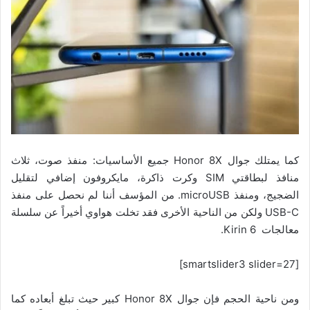
كما يمتلك جوال Honor 8X جميع الأساسيات: منفذ صوت، ثلاث
منافذ لبطاقتي SIM وكرت ذاكرة، مايكروفون إضافي لتقليل
الضجيج، ومنفذ microUSB. من المؤسف أننا لم نحصل على منفذ
USB-C ولكن من الناحية الأخرى فقد تخلت هواوي أخيراً عن سلسلة
معالجات Kirin 6.
[smartslider3 slider=27]
ومن ناحية الحجم فإن جوال Honor 8X كبير حيث تبلغ أبعاده كما