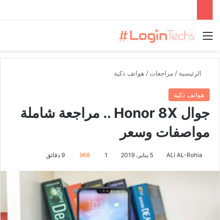
القائمة
الرئيسية
/
مراجعات
/
هواتف ذكية
هواتف ذكية
جوال Honor 8X .. مراجعة شاملة
مواصفات وسعر
ALi AL-Rohia
5 يناير، 2019
1
968
9 دقائق