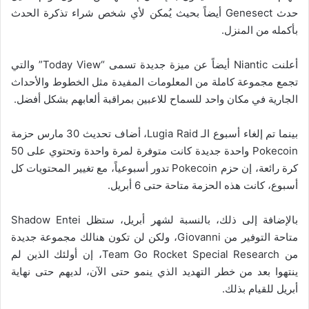
حدث Genesect أيضاً بحيث يُمكن لأي شخص شراء تذكرة الحدث
بأكمله من المنزل.
أعلنت Niantic أيضاً عن ميزة جديدة تسمى “Today View” والتي
تجمع مجموعة كاملة من المعلومات المفيدة مثل الخطوط والأحداث
الجارية في مكان واحد للسماح للاعبين بمراقبة ألعابهم بشكل أفضل.
بينما تم إلغاء أسبوع الـ Lugia Raid، أضاف تحديث 30 مارس حزمة
Pokecoin واحدة جديدة كانت متوفرة لمرة واحدة وتحتوي على 50
كرة رائعة، إن حزم Pokecoin تدور أسبوعياً، مع تغيير المحتويات كل
أسبوع، كانت هذه الحزمة متاحة حتى 6 أبريل.
بالإضافة إلى ذلك، بالنسبة لشهر أبريل، ستظل Shadow Entei
متاحة التوفير من Giovanni، ولكن لن تكون هنالك مجموعة جديدة
من Team Go Rocket Special Research، إن أولئك الذين لم
ينتهوا بعد من خطر التهديد الذي ينمو حتى الآن، لديهم حتى نهاية
أبريل للقيام بذلك.