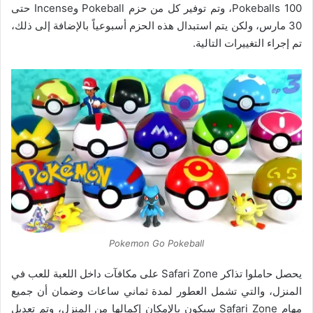
100 Pokeballs، وتم توفير كل من حزم Pokeball وIncense حتى
30 مارس، ولكن يتم استبدال هذه الحزم أسبوعياً بالإضافة إلى ذلك،
تم إجراء التغييرات التالية.
Pokemon Go Pokeball
يحصل حاملوا تذاكر Safari Zone على مكافآت داخل اللعبة للعب في
المنزل، والتي تشمل العطور لمدة ثماني ساعات وضمان أن جميع
مهام Safari Zone سيكون بالإمكان إكمالها من المنزل، وتم تعديل