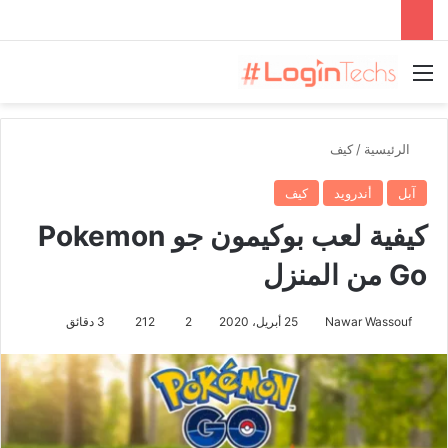
القائمة
الرئيسية
/
كيف
آبل
أندرويد
كيف
كيفية لعب بوكيمون جو Pokemon
Go من المنزل
Nawar Wassouf
25 أبريل، 2020
2
212
3 دقائق