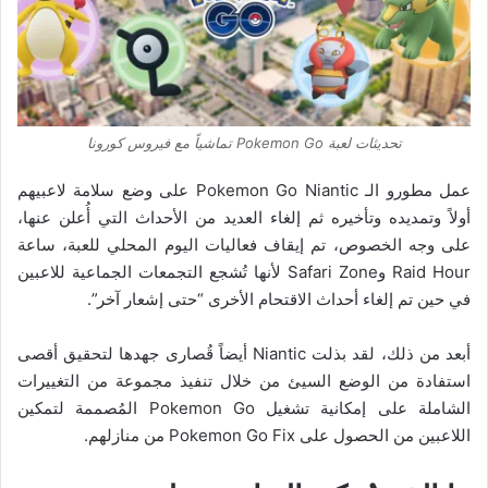
تحديثات لعبة Pokemon Go تماشياً مع فيروس كورونا
عمل مطورو الـ Pokemon Go Niantic على وضع سلامة لاعبيهم
أولاً وتمديده وتأخيره ثم إلغاء العديد من الأحداث التي أُعلن عنها،
على وجه الخصوص، تم إيقاف فعاليات اليوم المحلي للعبة، ساعة
Raid Hour وSafari Zone لأنها تُشجع التجمعات الجماعية للاعبين
في حين تم إلغاء أحداث الاقتحام الأخرى “حتى إشعار آخر”.
أبعد من ذلك، لقد بذلت Niantic أيضاً قُصارى جهدها لتحقيق أقصى
استفادة من الوضع السيئ من خلال تنفيذ مجموعة من التغييرات
الشاملة على إمكانية تشغيل Pokemon Go المُصممة لتمكين
اللاعبين من الحصول على Pokemon Go Fix من منازلهم.