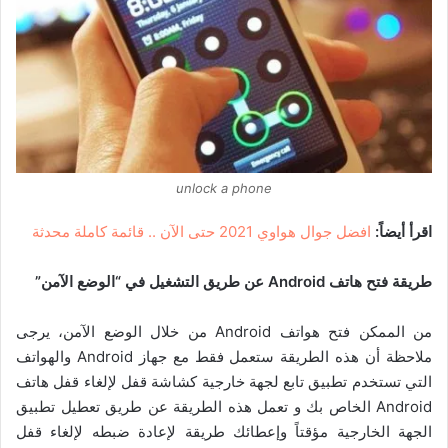
unlock a phone
اقرأ أيضاً:
افضل جوال هواوي 2021 حتى الآن .. قائمة كاملة محدثة
طريقة
فتح هاتف Android عن طريق التشغيل في “الوضع الآمن”
من الممكن فتح هواتف Android من خلال الوضع الآمن،
يرجى
ملاحظة أن هذه الطريقة ستعمل فقط مع جهاز Android والهواتف
التي تستخدم تطبيق تابع لجهة خارجية كشاشة قفل لإلغاء قفل هاتف
Android الخاص بك و
تعمل هذه الطريقة عن طريق تعطيل تطبيق
الجهة الخارجية مؤقتاً وإعطائك طريقة لإعادة ضبطه لإلغاء قفل