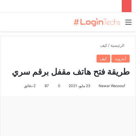
القائمة
الرئيسية
/
كيف
أندرويد
كيف
طريقة فتح هاتف مقفل برقم سري
Nawar Wassouf
23 مايو، 2021
0
87
2 دقائق