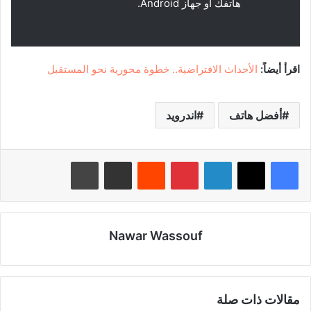
هاتفك أو جهاز Android.
اقرأ أيضاً:
الأحداث الافتراضية.. خطوة محورية نحو المستقبل
أفضل هاتف
اندرويد
لينكدإن
بينتيريست
‏Reddit
مشاركة عبر البريد
طباعة
Nawar Wassouf
مقالات ذات صلة