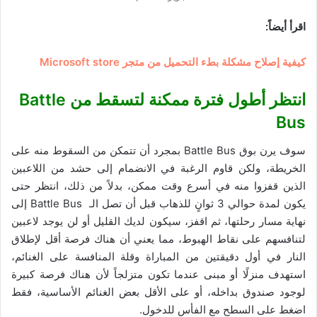
اقرأ أيضاً:
كيفية إصلاح مشكلة بطء التحميل من متجر Microsoft store
انتظر أطول فترة ممكنة لتسقط من
Battle
Bus
سوف يرن بوق Battle Bus بمجرد أن تتمكن من السقوط منه على
الخريطة، ولكن قاوم الرغبة في الانضمام إلى حشد من اللاعبين
الذين قفزوا منه في أسرع وقت ممكن، بدلاً من ذلك، انتظر حتى
يكون لمدة حوالي 3 ثوانٍ للذهاب قبل أن تصل الـ Battle Bus إلى
نهاية مسار رحلتها، ثم اقفز، سيكون لديك القليل أو لن يوجد لاعبين
لتنافسهم على نقاط الهبوط، مما يعني أن هناك فرصة أقل لإطلاق
النار في أول دقيقتين من المباراة وقلة المنافسة على الغنائم،
استهدف منزلًا أو مبنى عندما تكون متزلجاً لأن هناك فرصة كبيرة
لوجود صندوق بداخله، أو على الأقل بعض الغنائم الأساسية، فقط
اضغط على السطح مع الفأس للدخول.