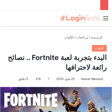
القائمة
الرئيسية
/
مراجعات
/
الألعاب
الألعاب
البدء بتجربة لعبة Fortnite .. نصائح
رائعة لاحترافها
Nawar Wassouf
25 مايو، 2020
1
219
5 دقائق