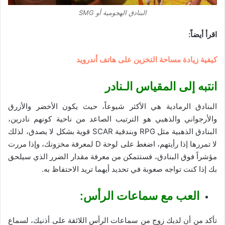
البنادق الهجومية أو SMG
اقرأ أيضاً:
كيفية زيادة مساحة التخزين على هاتف أندرويد
انتبه إلى المقياس
الـنادر
البنادق الرمادية هي الأكثر شيوعاً، حيث يكون الأخضر والأزرق
والأرجواني والذهبي هو الترتيب الصاعد من ناحية كونهم نادرين،
البنادق الذهبية مثل RPG وبندقية SCAR قوية بشكل لا يصدق، لذلك
لا تمررها إذا رأيتهم، اضغط على لوحة D لمعرفة مخزونك، وإذا مررت
مؤشراً فوق البنادق، فستتمكن من معرفة مقدار الضرر الذي سيلحق
بك إذا كنت تواجه صعوبة في تحديد أيهما تريد الاحتفاظ به.
العب مع سماعات الرأس
:
تأكد من أن لديك زوج من سماعات الرأس اللائقة على أذنيك، لسماع