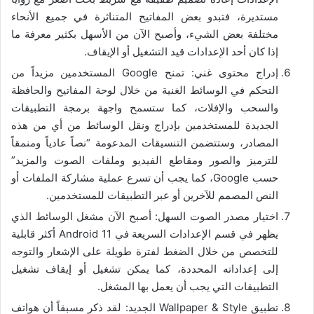
مستديرة، فتبدو بعض المفاتيح المتناثرة في جميع الأنحاء
مختلفة بعض الشيء، وأصبح الآن من الأسهل بكثير معرفة ما
إذا كان أحد الإعدادات قيد التشغيل أو الإيقاف.
إدراج محتوى غني: تمنح Google المستخدمين مزيداً من
التحكم في الوسائط الغنية من خلال لوحة المفاتيح والحافظة
والسحب والإفلات، كما ستسمح واجهة برمجة التطبيقات
الجديدة للمستخدمين بإدراج ونقل الوسائط من أي من هذه
المصادر، وستتضمن التنسيقات المدعومة “نصاً عادياً ومنمقاً
للترميز والصور ومقاطع الفيديو وملفات الصوت والمزيد”
حسب Google، كما يجب أن تسرع عملية مشاركة الملفات أو
النص المصمم للآخرين أو عبر التطبيقات للمستخدمين.
اختيار مصدر الصوت السهل: أصبح الآن مشغل الوسائط الذي
يظهر في قسم الإعدادات السريعة في Android 11 أكثر قابلية
للتخصص من خلال الضغط لفترة طويلة على الإشعار والتوجه
إلى إعداداته المحددة، كما يمكن تشغيل أو إيقاف تشغيل
التطبيقات التي يجب أن يعمل بها المشغل.
تطبيق Wallpaper & Style الجديد: لقد ذكر مسبقاً أن هواتف