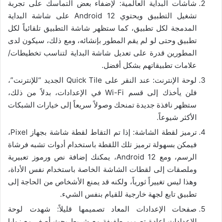
شاشات البداية العالمية: لإضفاء بعض التماسك على تجربة
تشغيل التطبيق ويحتوي Android 12 على شاشة البداية
المدمجة لكل تطبيق، كما ستظهر شاشة التطبيق تلقائياً لكل
تطبيق وحتى لو لم يقم المطور بإنشائه، ومع ذلك، سيكون لدى
المطورين قدرة على تعديل شاشة البداية لتناسب تخطيطات/
علامات تطبيقاتهم بشكل أفضل.
لوحة الإنترنت: عند النقر على Quick Tile الجديد “للإنترنت”،
فلن يأخذك إلى قسم Wi-Fi في الإعدادات، بدلاً من ذلك،
ستظهر نافذة جديدة تمنحك وصولاً سريعاً إلى خيارات الشبكات
الأكثر شيوعاً.
ترميز لقطة الشاشة: إذا تم التقاط لقطة شاشة بجهاز Pixel،
فيمكن بسهولة ترميز تلك اللقطة باستخدام أدوات تشبه فرشاة
الرسم، ومع Android 12، يمكنك إضافة نص ورموز تعبيرية
وملصقات إلى لقطات الشاشة الخاصة باستخدام نفس الأداة،
وهذا ليس تغييراً ثورياً، ولكنه قد يمنع الأشخاص من الحاجة إلى
تطبيق تابع لجهة خارجية للقيام بنفس الشيء.
صفحات الإعدادات المعاد تصميمها قليلاً: شهدت لوحة
الإعدادات إعادة تصميم طفيفة مع شريط بحث أصغر مع زوايا