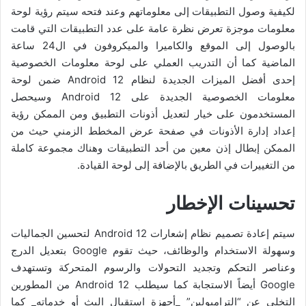
لكيفية وصول التطبيقات إلى معلوماتهم وعند فتحه سيتم رؤية لوحة
معلومات موجزة تعرض نظرة عامة على عدد التطبيقات التي قامت
بالوصول إلى الموقع والكاميرا والميكروفون في ال24 ساعة
الماضية كما أن التدريب العملي على لوحة معلومات الخصوصية
إحدى أفضل الميزات الجديدة لنظام Android 12 ضمن لوحة
معلومات الخصوصية الجديدة على Android 12 وسيحصل
المستخدمون على خيار لتعديل أذونات التطبيق ومن الممكن رؤية
إعداد إدارة الأذونات في صفحة عرض المخطط الزمني حيث من
الممكن إبطال إذن معين من أحد التطبيقات وهناك مجموعة كاملة
من التغييرات في الطريق بالإضافة إلى لوحة القيادة.
تحسينات
الإخطار
سيتم إعادة تصميم نظام إشعارات Android 12 لتحسين الجماليات
وسهولة الاستخدام والوظائف، حيث تقوم Google بتعديل الدرج
وعناصر التحكم وتجديد التحولات والرسوم المتحركة وتستهدف
Google أيضاً الاستجابة كما سيطلب Android 12 من المطورين
التخلي عن “الترامبولين” _أجهزة استقبال البث أو خدماته_ كما