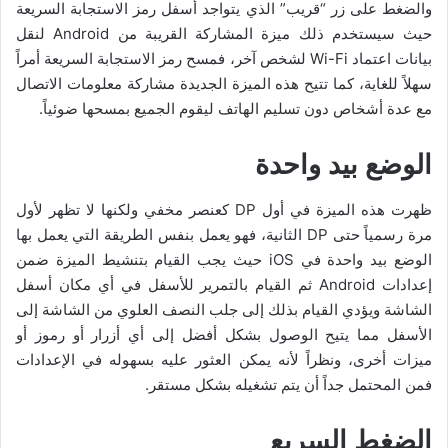
والضغط على زر “قريب” الذي يتواجد أسفل رمز الاستجابة السريعة
حيث سيستخدم ذلك ميزة المشاركة القريبة من Android لنقل
بيانات اعتماد Wi-Fi لشخص آخر، فمسح رمز الاستجابة السريعة أمراً
سهلاً للغاية، كما تتيح هذه الميزة الجديدة مشاركة معلومات الاتصال
مع عدة أشخاص دون تسليم الهاتف ليقوم الجميع بمسحها ضوئياً.
الوضع بيد واحدة
ظهرت هذه الميزة في أول DP كعنصر مخفي ولكنها لا تظهر لأول
مرة رسمياً حتى DP الثانية، فهو يعمل بنفس الطريقة التي يعمل بها
الوضع بيد واحدة في iOS حيث يجب القيام بتنشيط الميزة ضمن
إعدادات Android ثم القيام بالتمرير للأسفل في أي مكان أسفل
الشاشة ويؤدي القيام بذلك إلى جلب النصف العلوي من الشاشة إلى
الأسفل مما يتيح الوصول بشكل أفضل إلى أي أزرار أو رموز أو
ميزات أخرى، ونظراً لأنه يمكن العثور عليه بسهوله في الإعدادات
فمن المحتمل جداً أن يتم تشغيله بشكل مستقر.
الضغط السريع