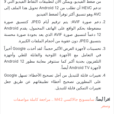
من ضغط الفيديو، ويمكن الآن لتطبيقات التقاط الفيديو التي لا
تدعم HEVC أن تطلب من Android 12 تحويل هذا الملف إلى
AVC وهو تنسيق أكثر توفراً لضغط الفيديو.
دعم صورة AVIF: يتم ترقيم أيام JPEG كتنسيق صورة
مضغوطة بحكم الواقع على الهاتف المحمول، يقدم Android
12 دعماً لتنسيق صورة AVIF الذي يعد بجودة صورة محسنة
بتنسيق JPEG دون عقوبة من أحجام الملفات الكبيرة.
تحسينات لأجهزة العرض الأكبر حجماً: لقد أخذت Google أخيراً
في التعامل مع الأجهزة اللوحية والقابلة للطي وأجهزة
التلفزيون بجدية أكبر كما ستتوفر معاينة مطور Android 12
لأجهزة Android TV أيضاً.
تغييرات قابلة للتبديل من أجل تصحيح الأخطاء: تسهل Google
على المطورين تصحيح أخطاء تطبيقاتهم عن طريق جعل
تغييرات التمكين قابلة للتبديل.
اقرأ أيضاً:
سامسونج جالاكسي M42 .. مراجعة كاملة مواصفات
وسعر