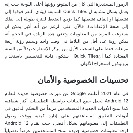
الرموز المستديرة التي كان من المتوقع رؤيتها أعلى اللوحة حيث إنه
يعمل بشكل مشابه ل Quick Tiles السابقة (يؤدي النقر فوقها إلى
تشغيلها أو إيقاف تشغيلها كما يؤدي الضغط لفترة طويلة إلى نقلك
إلى صحة الإعدادات)، فالآن على الرغم من أنه أكبر يمكن ان
يستوعب المزيد من المعلومات وتعني هذه الزيادة في الحجم أنه
يمكن رؤية عدد أقل من البلاط في وقت واحد وستتم رؤية أربعة
مربعات فقط على السحب الأول من مركز الإشعارات بدلاً من الستة
المعتادة كما أنQuick Tiles ستكون قابلة للتخصيص باستخدام
بروتوكول استخراج الألوان.
تحسينات
الخصوصية
والأمان
في عام 2021 أعلنت Google عن ميزات خصوصية جديدة لنظام
Android 12 لجعل جمع البيانات بواسطة التطبيقات أكثر شفافية
كما تمنح الأدوات الجديدة المستخدمين مزيداً من التحكم الدقيق في
أذونات التطبيق لمساعدتهم على إدارة كيفية ووقت وصول
التطبيقات إلى معلوماتهم بشكل أفضل، حيث يقدم Android 12
لوحة معلومات خصوصية جديدة تمنح المستخدمين عرضاً تفصيلياً