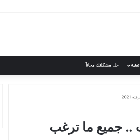
قنية
حل مشكلتك مجاناً
 2021
.. جميع ما ترغب