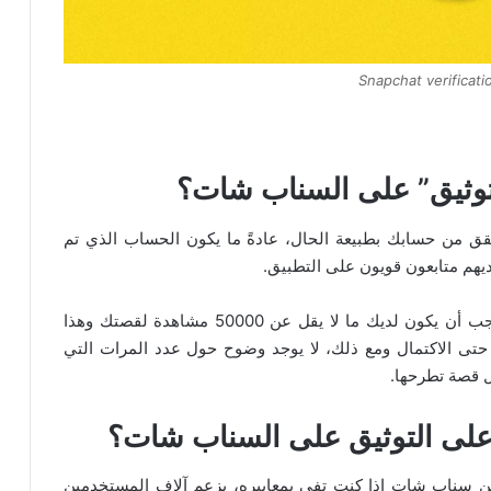
Snapchat verificat
توثيق” على السناب شات؟
حقق من حسابك بطبيعة الحال، عادةً ما يكون الحساب الذي تم
يهم متابعون قويون على التطبيق.
يقول سناب شات أنه من أجل التحقق من حسابك، يجب أن يكون لديك ما لا يقل عن 50000 مشاهدة لقصتك وهذا
 مشاهدة قصتك حتى الاكتمال ومع ذلك، لا يوجد وضوح حول عدد المرات التي
كل قصة تطرحها.
ى التوثيق على السناب شات؟
 سناب شات إذا كنت تفي بمعاييره، يزعم آلاف المستخدمين