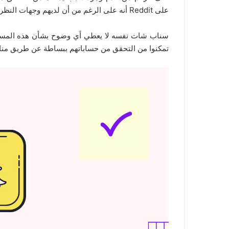
على Reddit أنه على الرغم من أن لديهم وجهات النظر، إلا أنه لم يتم التحقق منهم على سناب شات.
سناب شات نفسه لا يعطي أي وضوح بشأن هذه المسأل
تمكنوا من التحقق من حساباتهم ببساطة عن طريق منا