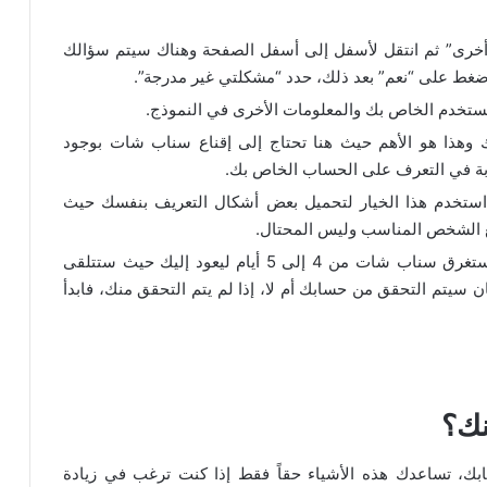
ى “أخرى” ثم انتقل لأسفل إلى أسفل الصفحة وهناك سيتم سؤالك
ضغط على “نعم” بعد ذلك، حدد “مشكلتي غير مدرجة”.
ستخدم الخاص بك والمعلومات الأخرى في النموذج.
وهذا هو الأهم حيث هنا تحتاج إلى إقناع سناب شات بوجود
بة في التعرف على الحساب الخاص بك.
 استخدم هذا الخيار لتحميل بعض أشكال التعريف بنفسك حيث
ع الشخص المناسب وليس المحتال.
الآن انطلق وأرسل النموذج، من المفترض أن يستغرق سناب شات من 4 إلى 5 أيام ليعود إليك حيث ستتلقى
كان سيتم التحقق من حسابك أم لا، إذا لم يتم التحقق منك، فابدأ
نك؟
ابك، تساعدك هذه الأشياء حقاً فقط إذا كنت ترغب في زيادة