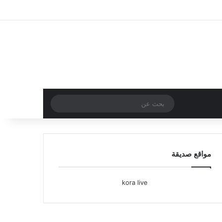
تسجيل الدخول
مقال عشوائي
إضافة عمود جا
بحث
عن
مواقع صديقة
kora live