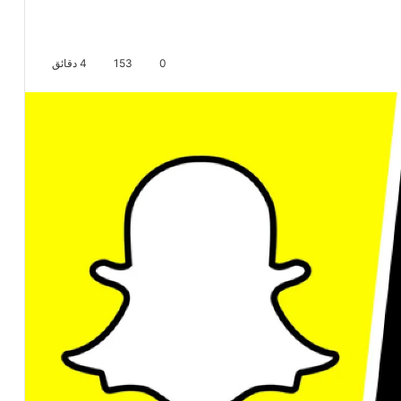
0
153
4 دقائق