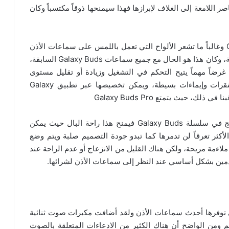
ض العناصر اللامعة إلى الغلاف لإبرازها فهذا سيمنحها ذوقاً مكتسباً وكان
بشكل أكثر دقة مع اللون غير اللامع لجهاز Galaxy S21 وغالباً ما تشعر الألواح التي تعمل باللمس على سماعات الأذن
بأنها حساسة للغاية لذا لا يمكن تجنب اللمسات العرضية، وكان هذا هو الحال مع جميع سماعات Galaxy Buds السابقة،
رضاً مهماً يتيح التحكم في التشغيل وزيادة أو تقليل مستوى
الصوت وتخطي المسارات وتشغيل Bixby والمزيد بنقرات وإيماءات بسيطة، ويمكن تخصيصها عبر تطبيق Galaxy
بتصنيف IPX7 وهو أعلى معيار مقاومة للماء لأي منتج في سلسلة Galaxy Buds فيمنح هذا راحة البال حيث يمكن
كثر تعرقاً لن تدمرها كما تبدو جودة التصميم صلبة ويتم وضع
لاءمة مريحة، ولكن هناك القليل من الانزعاج أو عدم الراحة عند
دمين بشكل أساسي عند النظر إلى سماعات الأذن لشرائها.
توفرها أحدث سماعات الأذن ولقد أضافت مكبرات صوت ثنائية
جاه تتضمن مكبر صوت 11 مم ومكبر صوت 6.5 مم ومن الواضح أن هناك الكثير من الادعاءات المتعلقة بالصوت