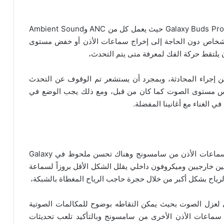
ربما يكون اكتشاف الصوت هو الميزة الأكثر فائدة في Galaxy Buds Pro حيث يعمل كل من ANC وAmbient Sound
الأشخاص دون الحاجة إلى إخراج سماعات الأذن أو خفض مستوى
 يلتقط حركة الفك لمعرفة متى يتم التحدث،
A إلى Ambient Sound بحيث يمكن إجراء المحادثة، وبمجرد أن يستشعر تم الوقوف عن التحدث
ل الموسيقى بنفس مستوى الصوت كما كان من قبل، ومع ذلك يجب الوضع في
في الغناء مع أغانينا المفضلة.
لطالما كانت جودة المكالمات أقل من المثالية على سماعات الأذن من سامسونج وهناك تحسن ملحوظ في Galaxy
فونين خارجيين وميكروفون داخلي يقلل الشكل الأقل بروزاً لسماعة
الرياح بشكل أكبر من خلال حجرة حاجب الرياح المغطاة بالشبكة،
 لعزل الصوت بحيث يمكن التقاطه بوضوح للمكالمات الصوتية
ع سماعات الأذن الأخرى من سامسونج وبالتأكيد تلعب تحديثات