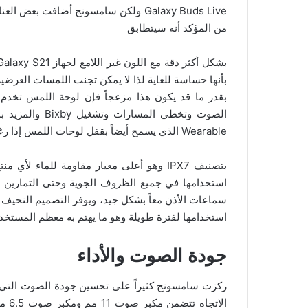
Galaxy Buds Live ولكن سامسونج أضافت بع
من المؤكد أنه سيتطابق
بقدر ما قد يكون هذا مزعجاً فإن لوحة اللمس تخدم غ
Wearable الذي يسمح أيضاً بقفل لوحات اللمس إذا رغبنا في ذلك، حيث يتمتع Galaxy Buds Pro
استخدامها في جميع الظروف الجوية وحتى التمارين الأ
سماعات الأذن معاً بشكل جيد، ويوفر التصميم النحيف م
استخدامها لفترة طويلة وهو ما يهتم به معظم المستخ
جودة الصوت والأداء
ركزت سامسونج كثيراً على تحسين جودة الصوت التي 
الات