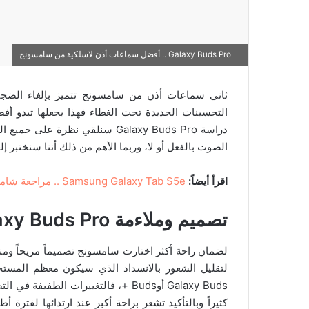
Galaxy Buds Pro .. أفضل سماعات أذن لاسلكية من سامسونج
ثاني سماعات أذن من سامسونج تتميز بإلغاء الضجي
التحسينات الجديدة تحت الغطاء فهذا يجعلها تبدو
دراسة Galaxy Buds Pro سنلقي نظ
الصوت بالفعل أو لا، وربما الأهم من ذلك أننا سنختبر إ
اقرأ أيضاً:
Samsung Galaxy Tab S5e .. مراجعة شاملة مواصفات وسعر
تصميم وملاءمة
axy Buds Pro
لضمان راحة أكثر اختارت سامسونج تصميماً مريحاً ومن
لتقليل الشعور بالانسداد الذي سيكون معظم المست
Galaxy Buds أوBuds +، فالتغييرات الط
كثيراً وبالتأكيد تشعر براحة أكبر عند ارتدائها لفترة