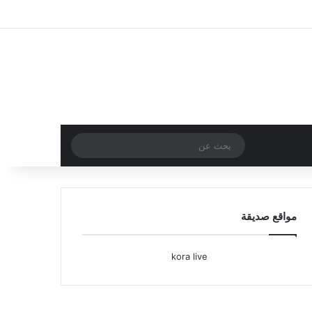
تسجيل الدخول
مقال عشوائي
إضافة عمود جا
بحث
عن
مواقع صديقة
kora live