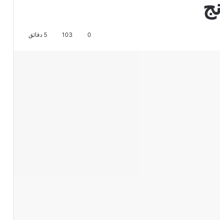
ج
0
103
5 دقائق