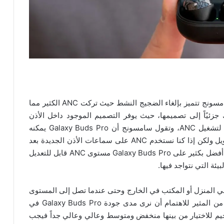
هذه هي أول سماعات أذن مصممة داخل الأذن من سامسونج تتميز بإلغاء الضجيج النشط حيث تركت ANC الكثير مما
 Galaxy Buds Live ويرجع ذلك جزئيًاً إلى تصميمها، حيث يوفر التصميم الموجود داخل الأذن
بالفعل قدراً قليلاً من عزل الصوت ويوفر قاعدة رائعة لتشغيل ANC، وتقول سامسونج أن Galaxy Buds Pro يمكنه
إلغاء 99 ٪ من ضجيج الخلفية الخارجية وهذا ادعاء طويل ولكن إذا كنا نستخدم ANC على سماعات الأذن الجديدة بعد
استخدام Galaxy Buds Live فسنلاحظ على الفور أنه أفضل بكثير على Galaxy Buds Pro مستوى ANC قابل للتعديل
ئة التي نتواجد فيها.
جيج الخلفية في المنزل أو المكتب في الخارج وحتى عندما تصل إلى المستوى
العالي فلن يجعلنا ANC بعيدين عن المحيط وسيكون من المثير للاهتمام أن نرى مدى جودة Galaxy Buds Pro في
يم للاختيار من بينها منخفض ومتوسط ​​وعالي وعالي جداً فيجب