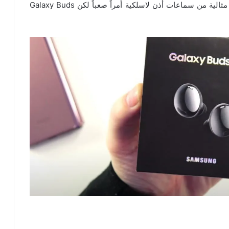
الأجهزة دورها هنا، ويعد الحصول على جودة مكالمات مثالية من سماعات أذن لاسلكية أمراً صعباً لكن Galaxy Buds