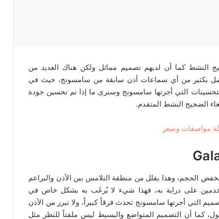
ج النشط كما أن لديهم تصميم مماثل ولكن هناك العديد من
 أفضل بكثير من أي سماعات أذن سابقة من سامسونج، حيث في
رة على جميع التحسينات التي أجرتها سامسونج وسنرى ما إذا تم تحسين جودة
لغاء الضجيج النشط المتقدم.
Gal
خفض الحجم، وهذا يقلل من منطقة التلامس بين الأذن والبراعم
خدمين على دراية به، فهذا شيء لا يُرغَب به بشكل خاص في
فيفة في التصميم التي أجرتها سامسونج تحدث فرقاً كبيراً، ولا تبرز من الأذن
 أطول، كما أن التصميم المتواضع والبسيط ليس ملفتاً للنظر مثل