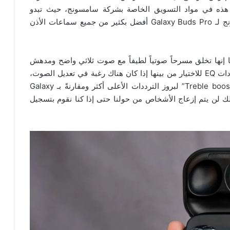
 هذه في مواد التسويق الخاصة بشركة سامسونج، حيث تبدو
مكبرات الصوت ثنائية الاتجاه التي تستخدمها سامسونج لـ Galaxy Buds Pro أفضل بكثير من جميع سماعات الأذن
كما إنها تخلق مسرحاً صوتياً لطيفاً مع صوت ثلاثي واضح ومدهش
بشكل رائع ومتوازن جداً وكما أن هناك الكثير من إعدادات EQ للاختيار من بينها إذا كان هناك رغبة في تعديل الصوت،
ويجب اختيار “Bass boost” لمزيد من الجاذبية أو “Treble boost” لبروز الترددات الأعلى أكثر ومقارنةً بـ Galaxy
لذلك لن يتم إزعاج الأشخاص من حولنا حتى إذا كنا نقوم بتسجيل