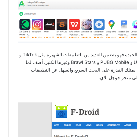
العديد من النواحي الجيدة فهو يتضمن العديد من التطبيقات الشهيرة مثل TikTok و
WhatsApp و Facebook Messenger و UC Browser و PUBG Mobile و Brawl Stars وغيرها الكثير. أضف لما
سبق أن التطبيق الخاص بـ متجر التطبيقات APKPure يمتلك القدرة على البحث السريع والسهل عن التطبيقات
لى متجر جوجل بلاي.