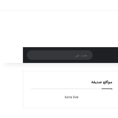
تسجيل الدخول
مقال عشوائي
إضافة عمود جا
بحث
عن
مواقع صديقة
kora live