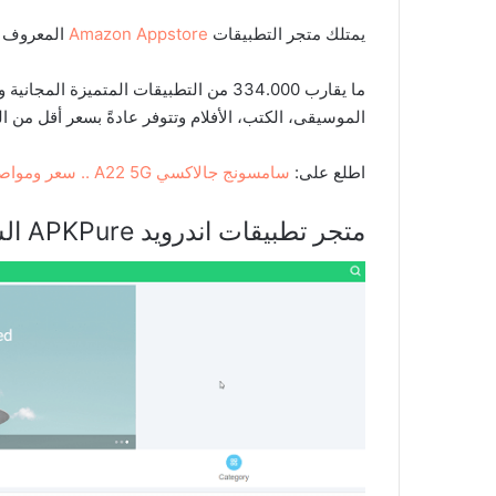
يمتلك متجر التطبيقات
Amazon Appstore
المعروف أيضا بـ ound
ما يقارب 334.000 من التطبيقات المتميزة 
الموسيقى، الكتب، الأفلام وتتوفر عادةً بسعر أقل من 
اطلع على:
سامسونج جالاكسي A22 5G .. سعر ومواصفات وخصائص
متجر تطبيقات اندرويد APKPure الشهير بديل جوجل بلاي