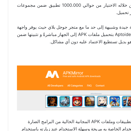
هو متجر تطبيقات أندرويد مفتوح المصدر بامكانك من خلاله الاختيار من حوالي 1000.000 تطبيق ضمن مجموعات
 جيدة وشبيهة إلى حد ما مع متجر جوجل بلاي حيث يوفر واجهة
مستخدم بسيطة ذات تصميم جذاب للمستخدم. يسمح Aptoide بتحميل ملفات APK إلى الجهاز مباشرةً و تثبيتها ضمن
تحميل آلاف التطبيقات وملفات APK المجانية الخالية من البرامج الضارة
دام الخاصة به مريحة وسهلة الاستخدام عند زيارته باستخدام