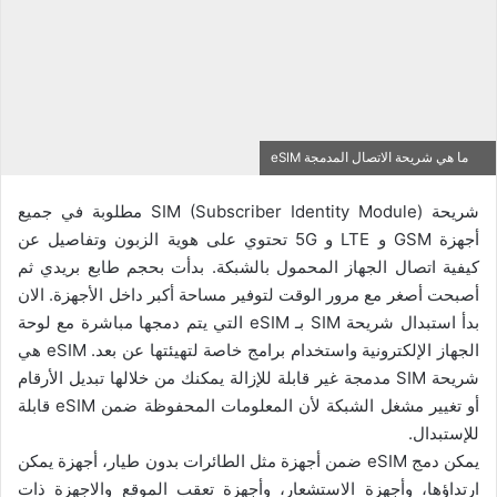
ما هي شريحة الاتصال المدمجة eSIM
شريحة SIM (Subscriber Identity Module) مطلوبة في جميع
أجهزة GSM و LTE و 5G تحتوي على هوية الزبون وتفاصيل عن
كيفية اتصال الجهاز المحمول بالشبكة. بدأت بحجم طابع بريدي ثم
أصبحت أصغر مع مرور الوقت لتوفير مساحة أكبر داخل الأجهزة. الان
بدأ استبدال شريحة SIM بـ eSIM التي يتم دمجها مباشرة مع لوحة
الجهاز الإلكترونية واستخدام برامج خاصة لتهيئتها عن بعد. eSIM هي
شريحة SIM مدمجة غير قابلة للإزالة يمكنك من خلالها تبديل الأرقام
أو تغيير مشغل الشبكة لأن المعلومات المحفوظة ضمن eSIM قابلة
للإستبدال.
يمكن دمج eSIM ضمن أجهزة مثل الطائرات بدون طيار، أجهزة يمكن
ارتداؤها، وأجهزة الاستشعار، وأجهزة تعقب الموقع والاجهزة ذات