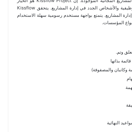
تعد هذه الأداة القوية واحدة من أفضل برامج إدارة المشاريع المجانية الموجودة. إن Kissflow Project هو الخيار
المثالي لإدارة المشاريع من قبل مديري المشاريع الوظيفية والأشخاص الجدد في إدارة المشاريع. يتحقق Kissflow
ات إدارة المشاريع. يتمتع بواجهة مستخدم رسومية سهلة الاستخدام
أنواع المؤسسات.
لق وتم.
ائمة بذاتها
 وكانبان والمصفوفة)
ام
مة
يقة
اعيد النهائية