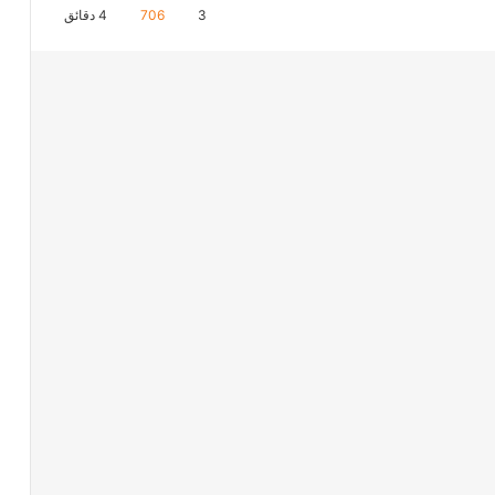
3
706
4 دقائق