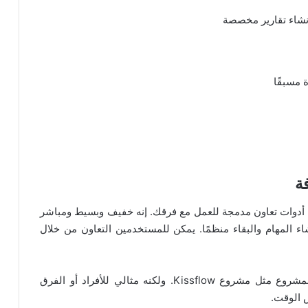
إنشاء تقارير مخصصة
 مسبقًا
ترنت مع أدوات تعاون مدمجة للعمل مع فرقك. إنه خفيف وبسيط ومباشر
اء المهام والبقاء منظمًا. يمكن للمستخدمين التعاون من خلال
هناك نقص في وظائف إعداد التقارير وميزات تتبع المشروع مثل مشروع Kissflow. ولكنه مثالي للأفراد أو الفرق
س الوقت.