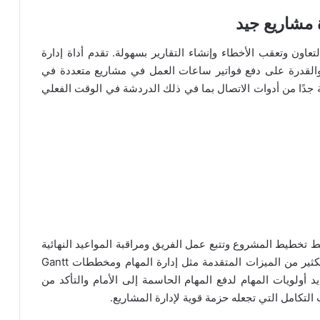
هام والتعاون وتعقب الأخطاء وإنشاء التقارير بسهولة. تقدم أداة إدارة
شاريع عبر الإنترنت ميزات مثل مخططات Gantt والقدرة على دفع فواتير ساعات العمل في مشاريع متعددة في
Zoh أيضًا بمجموعة رائعة جدًا من أدوات الاتصال بما في ذلك الدردشة في الوقت الفعلي
سيط تخطيط المشروع وتتبع عمل الفريق ومراقبة المواعيد النهائية
والتعاون بسهولة مع جميع الأشخاص المعنيين. يوفر الكثير من الميزات المتقدمة مثل إدارة المهام ومخططات Gantt
 أولويات المهام لدفع المهام الحاسمة إلى الأمام والتأكد من
ات التكامل التي تجعله حزمة قوية لإدارة المشاريع.