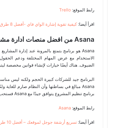
رابط الموقع:
Trello
اقرأ أيضا:
كيفية تقوية إشارة الواي فاي -أفضل 8 طرق
Asana من افضل منصات ادارة مشاريع عالمية
Asana هو برنامج بتمتع بالمرونة عند إدارة المشار
الاستخدام مع عرض المهام المختلفة ودعم الحقول
الضيوف. هناك أيضًا خيارات لإنشاء قوانين مخصصة ليتم ا
البرنامج جيد للشركات كبيرة الحجم ولكنه ليس مناس
Asana مبالغ في بساطتها وأن النظام صارم للغاية 
برنامج تنظيم المشروع يتوافق جيدًا مع Asana فستحب استخدام البرنامج.
رابط الموقع:
Asana
اقرأ أيضا:
تسريع أرشفة جوجل لموقعك – أفضل 10 طرق