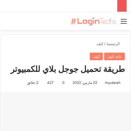
القائمة
الرئيسية
/
كيف
عام-كيف
كيف
طريقة تحميل جوجل بلاي للكمبيوتر
huydarah
22 مارس، 2022
0
427
2 دقائق