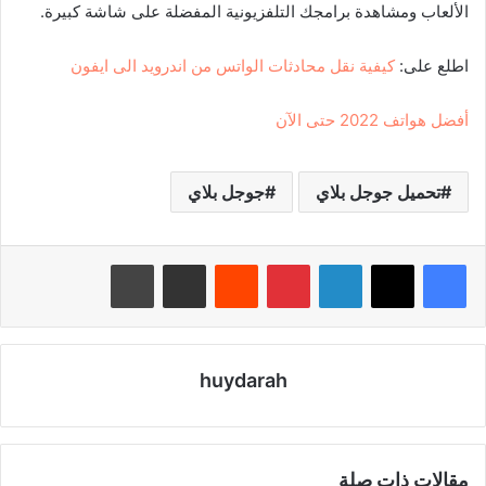
الألعاب ومشاهدة برامجك التلفزيونية المفضلة على شاشة كبيرة.
اطلع على:
كيفية نقل محادثات الواتس من اندرويد الى ايفون
أفضل هواتف 2022 حتى الآن
تحميل جوجل بلاي
جوجل بلاي
لينكدإن
بينتيريست
‏Reddit
مشاركة عبر البريد
طباعة
huydarah
مقالات ذات صلة