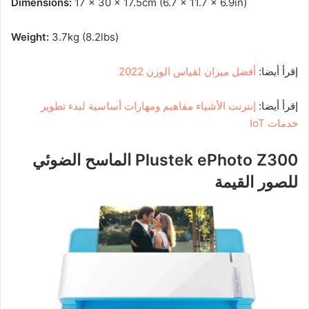
Dimensions:
17 x 30 x 17.5cm (6.7 x 11.7 x 6.9in)
Weight:
3.7kg (8.2lbs)
إقرأ أيضا:
أفضل ميزان لقياس الوزن 2022
إقرأ أيضا:
إنترنت الأشياء مفاهيم ومهارات أساسية لبدء تطوير
خدمات IoT
Plustek ePhoto Z300 الماسح الضوئي
للصور القيمة