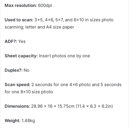
Max resolution:
600dpi
Used to scan:
3×5, 4×6, 5×7, and 8×10 in sizes photo
scanning; letter and A4 size paper
ADF?:
Yes
Sheet capacity:
Insert photos one by one
Duplex?:
No
Scan speed:
2 seconds for one 4×6 photo and 5 seconds
for one 8×10 size photo
Dimensions:
28.96 x 16 x 15.75cm (11.4 x 6.3 x 6.2in)
Weight:
1.48kg