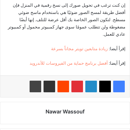
إن كنت ترغب في تحويل صورك إلى نسخ رقمية في المنزل فإن
أفضل طريقة لمسح الصور ضوئيًا هي باستخدام ماسح ضوئي
مسطح. لتكون الصور الخاصة بك أقل عرضة للتلف. إنها أيضًا
مضغوطة ولن تتطلب عمومًا سوى جهاز كمبيوتر محمول أو كمبيوتر
عادي للعمل.
إقرأ أيضا:
زيادة متابعين تويتر مجاناً بسرعة
إقرأ أيضا:
أفضل برنامج حماية من الفيروسات للأندرويد
لينكدإن
بينتيريست
‏Reddit
مشاركة عبر البريد
طباعة
Nawar Wassouf