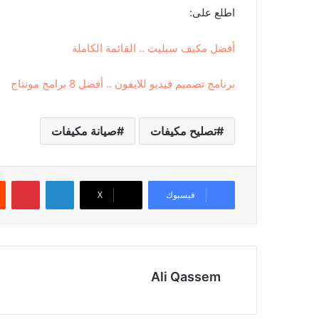
اطلع على:
أفضل مكيف سبليت .. القائمة الكاملة
برنامج تصميم فيديو للايفون .. أفضل 8 برامج مونتاج
تصليح مكيفات
صيانة مكيفات
لينكدإن
بينتيريست
فيسبوك
‫X
Ali Qassem