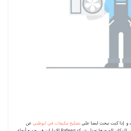
ات و إذا كنت تبحث ايضا علي
تصليح مكيفات في ابوظبي
عن
خدمات التدفئة لصيانه وتركيب تكييفات الهواء، فأنت في المكان الصحيح! تعمل شركة Rafeeg الامارات في جميع أنحاء