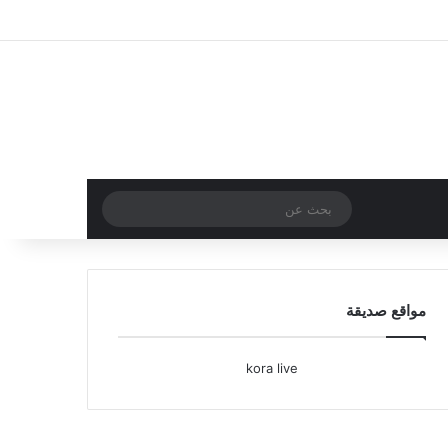
تسجيل الدخول
مقال عشوائي
إضافة عمود جا
بحث
عن
مواقع صديقة
kora live