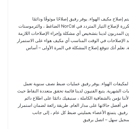
إصلاح مكيف الهواء. يوفر رفيق إصلاحًا موثوقًا ودائمًا
لمكيفات الهواء على مدار الساعة. تشمل الأسباب المتكررة لإصلاح التيار المتردد في NorCal الضاغط ، والثرموستات
ن المدربون لدينا بتشخيص أي مشكلة وإجراء الإصلاحات اللازمة
د الإصلاحات في الوقت المناسب أي مكيف هواء على الاستمرار
ة. نعلم أنك تتوقع إصلاح المشكلة في المرة الأولى – أساس
 لمكيفات الهواء. يوفر رفيق عمليات ضبط نصف سنوية تعمل
ت الشهرية. يتبع الفنيون لدينا قائمة تحقق متعددة النقاط حيث
ا نؤمن بالشفافية الكاملة ، سنبقيك دائمًا على اطلاع دائم
في أفضل حالاتها على مدار العام. طريقة رائعة لضمان استمرار
فيق. يتمتع الأعضاء بعمليتي ضبط كل عام ، إلى جانب
تسجيل سهل – اتصل برفيق