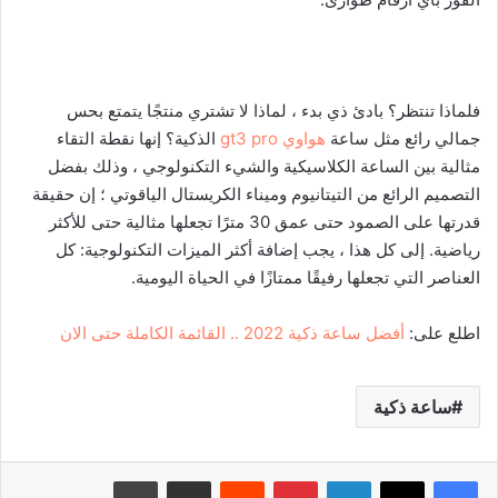
فلماذا تنتظر؟ بادئ ذي بدء ، لماذا لا تشتري منتجًا يتمتع بحس
جمالي رائع مثل ساعة
هواوي gt3 pro
الذكية؟ إنها نقطة التقاء
مثالية بين الساعة الكلاسيكية والشيء التكنولوجي ، وذلك بفضل
التصميم الرائع من التيتانيوم وميناء الكريستال الياقوتي ؛ إن حقيقة
قدرتها على الصمود حتى عمق 30 مترًا تجعلها مثالية حتى للأكثر
رياضية. إلى كل هذا ، يجب إضافة أكثر الميزات التكنولوجية: كل
العناصر التي تجعلها رفيقًا ممتازًا في الحياة اليومية.
اطلع على:
أفضل ساعة ذكية 2022 .. القائمة الكاملة حتى الان
ساعة ذكية
لينكدإن
بينتيريست
‏Reddit
مشاركة عبر البريد
طباعة