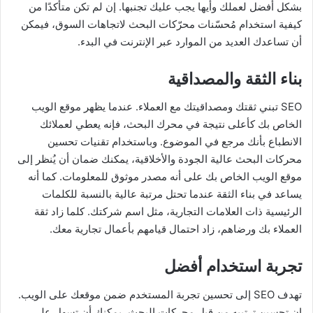
بشكل أفضل لعملك وأيها يجب عليك تجنبها. إن لم تكن متأكدًا من
كيفية استخدام مُحسّنات محرّكات البحث لاتجاهات السوق، فيمكن
أن تساعدك العديد من الموارد عبر الإنترنت في البدء.
بناء الثقة والمصداقية
SEO تبني ثقتك ومصداقيتك مع العملاء. عندما يظهر موقع الويب
الخاص بك كأعلى نتيجة في محرك البحث، فإنه يعطي لعملائك
الانطباع بأنك مرجع في الموضوع. وباستخدام تقنيات تحسين
محركات البحث عالية الجودة والأخلاقية، يمكنك ضمان أن يُنظر إلى
موقع الويب الخاص بك على أنه مصدر موثوق للمعلومات. كما أنه
يساعد في بناء الثقة عندما تحتل مرتبة عالية بالنسبة للكلمات
الرئيسية ذات العلامات التجارية، مثل اسم شركتك. كلما زاد ثقة
العملاء بك ورضاهم، زاد احتمال قيامهم بأعمال تجارية معك.
تجربة استخدام أفضل
تهدف SEO إلى تحسين تجربة المستخدم ضمن موقعك على الويب.
إن تحسين ترتيبه من قبل محركات البحث، يمكنك أن تسهل على