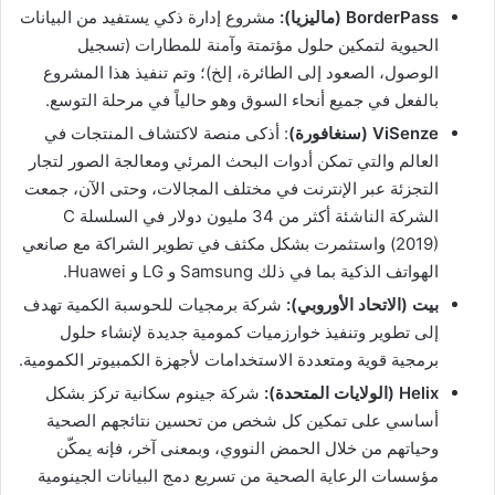
BorderPass
(ماليزيا):
مشروع إدارة ذكي يستفيد من البيانات
الحيوية لتمكين حلول مؤتمتة وآمنة للمطارات (تسجيل
الوصول، الصعود إلى الطائرة، إلخ)؛ وتم تنفيذ هذا المشروع
بالفعل في جميع أنحاء السوق وهو حالياً في مرحلة التوسع.
ViSenze
(سنغافورة)
: أذكى منصة لاكتشاف المنتجات في
العالم والتي تمكن أدوات البحث المرئي ومعالجة الصور لتجار
التجزئة عبر الإنترنت في مختلف المجالات، وحتى الآن، جمعت
الشركة الناشئة أكثر من 34 مليون دولار في السلسلة C
(2019) واستثمرت بشكل مكثف في تطوير الشراكة مع صانعي
الهواتف الذكية بما في ذلك Samsung و LG و Huawei.
بيت (الاتحاد الأوروبي):
شركة برمجيات للحوسبة الكمية تهدف
إلى تطوير وتنفيذ خوارزميات كمومية جديدة لإنشاء حلول
برمجية قوية ومتعددة الاستخدامات لأجهزة الكمبيوتر الكمومية.
Helix
(الولايات المتحدة):
شركة جينوم سكانية تركز بشكل
أساسي على تمكين كل شخص من تحسين نتائجهم الصحية
وحياتهم من خلال الحمض النووي، وبمعنى آخر، فإنه يمكّن
مؤسسات الرعاية الصحية من تسريع دمج البيانات الجينومية