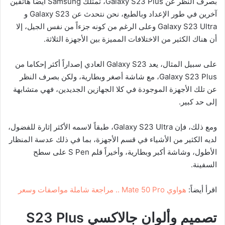
بصرف النظر عن Galaxy S23 Plus، تمتلك Samsung أيضاً هاتفين
آخرين في طور الإعداد وبالطبع، نحن نتحدث عن Galaxy S23 و
Galaxy S23 Ultra وعلى الرغم من كونه جزءاً من نفس الجيل، إلا
أن هناك الكثير من الاختلافات المميزة بين الأجهزة الثلاثة.
على سبيل المثال، يعد Galaxy S23 العادي إصداراً أكثر إحكاما من
Galaxy S23 Plus، مع شاشة أصغر وبطارية، ولكن بصرف النظر
عن تلك الأجهزة الموجودة في كلا الجهازين الجديدين، فهي متشابهة
إلى حد كبير.
ومع ذلك، فإن Galaxy S23 Ultra، طبقاً لاسمه الأكثر إثارة للفضول،
لديه الكثير من الأشياء في قسم الأجهزة، بما في ذلك عدسة المنظار
الأطول، وشاشة أكبر وبطارية، وأخيراً قلم S Pen على سطح
السفينة.
اقرأ أيضاً:
هواوي Mate 50 Pro .. مراجعة شاملة مواصفات وسعر
تصميم وألوان جالاكسي
S23 Plus