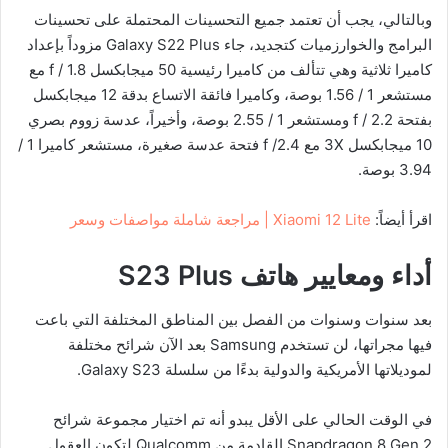
وبالتالي، يجب أن تعتمد جميع التحسينات المحتملة على تحسينات
البرامج والخوارزميات كتجديد، جاء Galaxy S22 Plus مزوداً بإعداد
كاميرا ثلاثية وهي تتألف من كاميرا رئيسية 50 ميجابكسل f / 1.8 مع
مستشعر 1 / 1.56 بوصة، وكاميرا فائقة الاتساع بدقة 12 ميجابكسل
بفتحة f / 2.2 ومستشعر 1 / 2.55 بوصة، وأخيراً، عدسة زووم بصري
10 ميجابكسل 3X مع f /2.4 فتحة عدسة صغيرة، مستشعر كاميرا 1 /
3.94 بوصة.
اقرأ أيضاً:
Xiaomi 12 Lite | مراجعة شاملة مواصفات وسعر
أداء ومعايير هاتف
S23 Plus
بعد سنوات وسنوات من الفصل بين المناطق المختلفة التي باعت
فيها مجراتها، لن تستخدم Samsung بعد الآن شرائح مختلفة
لموديلاتها الأمريكية والدولية بدءًا من سلسلة Galaxy S23.
في الوقت الحالي على الأقل يبدو أنه تم اختيار مجموعة شرائح
Snapdragon 8 Gen 2 القادمة من Qualcomm لتكون العقول