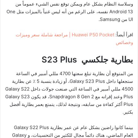
وسلاسة النظام بشكل عام ويمكن توقع نفس الشيء عموماً من
Android 13 نفسه، على الرغم من أنه ليس غنياً بالميزات مثل One
UI من Samsung.
اقرأ أيضاً:
Huawei P50 Pocket | مراجعة شاملة سعر وميزات
وخصائص
بطارية جلكسي
S23 Plus
من المتوقع أن بطارية تبلغ سعتها 4700 مللي أمبير في الساعة
ستجعلها داخل Galaxy S23 Plus، أو زيادة بنسبة 5 ٪ عن بطارية
4500 مللي أمبير في الساعة التي صنعت جولات داخل Galaxy S22
Plus وعند إقرانه مع Snapdragon 8 Gen 2، قد يكون Galaxy S23
Plus أكثر كفاءة من سابقه، ونتيجة لذلك، يتمتع بعمر بطارية أفضل
بكثير.
بينما كانوا راضين بشكل عام عن عمر بطارية Galaxy S22 Plus
العام الماضي، هناك دائماً مجال للكثير من التحسينات، و Galaxy