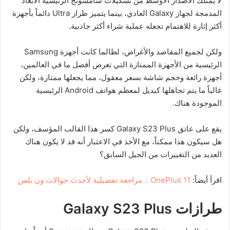
لا يمتلك الاصدار الأوسط من تشكيلات سامسونج الرئيسية الأبعاد
المدمجة لجهاز Galaxy العادي، بينما يتميز طراز Ultra دائماً بأجهزة
أكثر إثارة للاهتمام تجعله عملية شراء أكثر جاذبية.
ولكن لجميع المقاصد والأغراض، لطالما كانت أجهزة Samsung
الرئيسية من الأجهزة الممتازة التي تعرض أفضل ما في العالمين،
أجهزة رائعة وحجم شاشة بسعر معقول، مما يجعلها ممتازة، ولكن
غالباً ما يتم تجاهلها كبديل لمعظم هواتف Android الرئيسية
الموجودة هناك.
يقع على عاتق Galaxy S23 Plus كسر هذا القالب المؤسف، ولكن
هل سيكون هذا ممكناً، مع الأخذ في الاعتبار أنه قد لا يكون هناك
العديد من التغييرات من الجيل السابق؟
اقرأ أيضاً:
OnePlus 11 .. مراجعة تفصيلية لأحدث جوالات ون بلس
طرازات
Galaxy S23 Plus