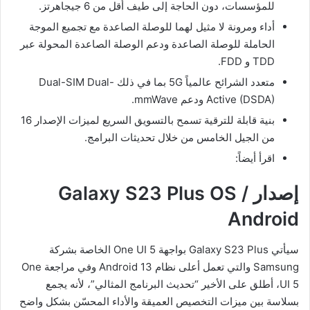
للمؤسسات، دون الحاجة إلى طيف أقل من 6 جيجاهرتز.
أداء ومرونة لا مثيل لهما للوصلة الصاعدة مع تجميع الموجة
الحاملة للوصلة الصاعدة ودعم الوصلة الصاعدة المحولة عبر
TDD و FDD.
متعدد الشرائح عالمياً 5G بما في ذلك Dual-SIM Dual-
Active (DSDA) ودعم mmWave.
بنية قابلة للترقية تسمح بالتسويق السريع لميزات الإصدار 16
من الجيل الخامس من خلال تحديثات البرامج.
اقرأ أيضاً:
إصدار
Galaxy S23 Plus OS /
Android
سيأتي Galaxy S23 Plus بواجهة One UI 5 الخاصة بشركة
Samsung والتي تعمل أعلى نظام Android 13 وفي مراجعة One
UI 5، أطلق على الأخير “تحديث البرنامج المثالي”، لأنه يجمع
بسلاسة بين ميزات التخصيص العميقة والأداء المحسّن بشكل واضح