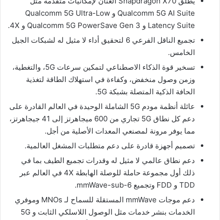
يُطلق Snapdragon X70 العنان لإمكانيات متقدمة مثل
Qualcomm 5G AI Suite و Qualcomm 5G Ultra-Low
Latency Suite و Qualcomm 5G PowerSave Gen 3 و 4X.
تجميع الناقل الفرعي 6 لتحقيق أداء لا مثيل له لشبكات الجيل
الخامس.
تسخير قوة الذكاء الاصطناعي لتمكين سرعات 5G، والتغطية،
وزمن وصول منخفض، وكفاءة في استهلاك الطاقة لتغذية
الحافة الذكية المتصلة بشبكة 5G.
عائلة أنظمة مودم 5G الشاملة الوحيدة في العالم القادرة على
دعم كل نطاق 5G تجاري من 600 ميجاهرتز إلى 41 جيجاهرتز،
مما يوفر مرونة لمصنعي المعدات الأصلية من أجل.
تصميم أجهزة قادرة على دعم متطلبات المشغل العالمية.
دعم نطاق عالمي لا مثيل له وقدرات تجميع الطيف بما في
ذلك أول مجموعة حاملة للوصلة الهابطة 4X في العالم عبر
TDD و FDD وتجميع mmWave-sub-6.
دعم موجات mmWave المستقلة للسماح لـ MNOs وموفري
الخدمات بنشر خدمات مثل الوصول اللاسلكي الثابت و 5G