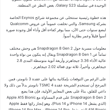
الوحيدة في سلسلة Galaxy S23، بغض النظر عن المنطقة.
هذه خطوة رئيسية ستتخلى عن مجموعة شرائح Exynos الخاصة
بشركة Samsung، والتي تخلفت عموماً عن عروض Qualcomm
لبضع سنوات حتى الآن، مما يوفر كفاءة أقل وأداء أقل وجودة صورة
أسوأ قليلاً وعمر بطارية أسوأ.
معلومات مسربة حول Snapdragon 8 Gen 2 هي وحش مختلف
تماماً عن Snapdragon 8 Gen 1 ويقال إنه يتكون من نواة واحدة
عالية الأداء 3.36 جيجاهرتز وأربعة أنوية متوسطة المدى 2.8
جيجاهرتز، وأخيراً، ثلاثة نوى فعالة 2.02 جيجاهرتز .
على الرغم من التوقعات بإمكانية بنائها على عقدة 3 نانومتر، فمن
المرجح أن تستخدم الشريحة عقدة TSMC 4 نانومتر بدلاً من ذلك ولا
داعي للقلق، بناءً على بعض المعايير الأولية، فإن هذا يضع
Snapdragon 8 Gen 2 على قدم المساواة مع Apple A15 Bionic
(الذي يشغل iPhone 14 و 14 Plus)، وهو إنجاز رائع! فقط Apple
A16 Bionic الذي يشغل iPhone 14 Pro و iPhone 14 Pro Max