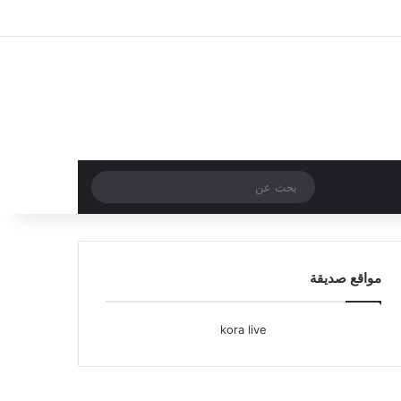
تسجيل الدخول
مقال عشوائي
إضافة عمود جا
بحث
عن
مواقع صديقة
kora live