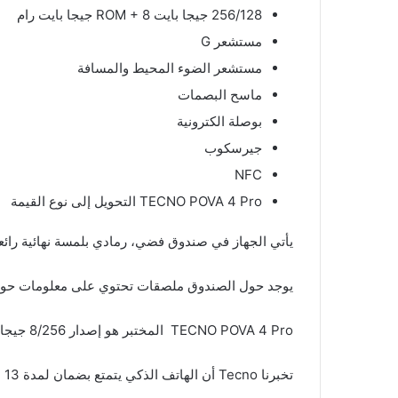
256/128 جيجا بايت ROM + 8 جيجا بايت رام
مستشعر G
مستشعر الضوء المحيط والمسافة
ماسح البصمات
بوصلة الكترونية
جيرسكوب
NFC
TECNO POVA 4 Pro التحويل إلى نوع القيمة
يأتي الجهاز في صندوق فضي، رمادي بلمسة نهائية رائعة باستخدام حر
يوجد حول الصندوق ملصقات تحتوي على معلومات حول 
TECNO POVA 4 Pro المختبر هو إصدار 8/256 جيجابايت باللون الرمادي Uranolith.
تخبرنا Tecno أن الهاتف الذكي يتمتع بضمان لمدة 13 شهرًا كعرض 12 + 1.