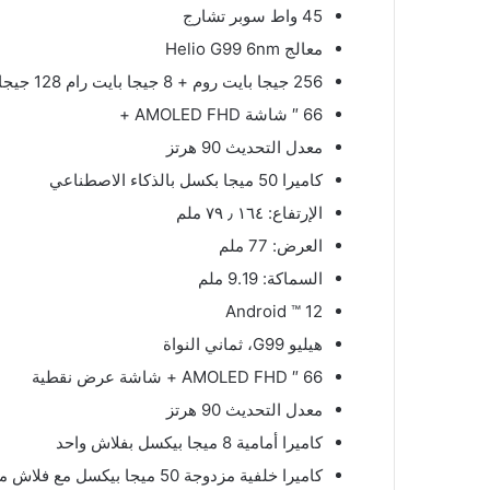
45 واط سوبر تشارج
معالج Helio G99 6nm
256 جيجا بايت روم + 8 جيجا بايت رام 128 جيجا روم + 8 جيجا رام
66 ″ شاشة AMOLED FHD +
معدل التحديث 90 هرتز
كاميرا 50 ميجا بكسل بالذكاء الاصطناعي
الإرتفاع: ١٦٤ ٫ ٧٩ ملم
العرض: 77 ملم
السماكة: 9.19 ملم
Android ™ 12
هيليو G99، ثماني النواة
66 ″ AMOLED FHD + شاشة عرض نقطية
معدل التحديث 90 هرتز
كاميرا أمامية 8 ميجا بيكسل بفلاش واحد
كاميرا خلفية مزدوجة 50 ميجا بيكسل مع فلاش مزدوج