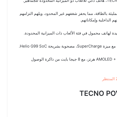
ليئة بالطاقة، مما يحفز شغفهم غير المحدود، ويلهم التزامهم
م الداخلية وإمكاناتهم.
هناك أيضاً شاشة عرض رائعة بمعدل تحديث 6.66 ″ AMOLED + 90 هرتز، مع 8 جيجا بايت من ذاكرة الوصول
TECNO POV