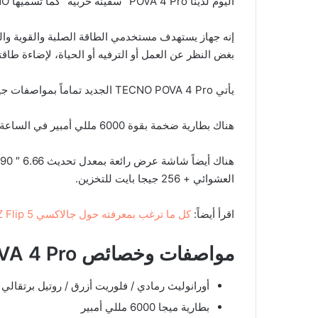
اليوم لدينا POVA 4 Pro “سفينة حربية” كما تسميها TECNO، هاتف ذكي للألعاب ذو الميزانية المحدودة للجماهير.
إنه جهاز يستهدف مستخدمي الطاقة الصلبة والقوية والم
بغض النظر عن العمل أو الترفيه أو الحياة، لإضاءة طاقته
يأتي TECNO POVA 4 Pro الجديد تماماً بمواصفات جيدة لهاتف محمول في فئة الألعاب ذات الميزانية المحدودة.
هناك بطارية ضخمة بقوة 6000 مللي أمبير في الساعة مع ميزة SuperCharge، مصحوبة بشريحة Helio G99 SoC.
العشوائي + 256 جيجا بايت للتخزين.
اقرأ أيضاً:
كل ما ترغب بمعرفته حول جالاكسي 5 Z Flip المنتظر
مواصفات وخصائص
A 4 Pro
أورانوليث رمادي / فلوريت أزرق / روتيل برتقالي
بطارية ميجا 6000 مللي أمبير