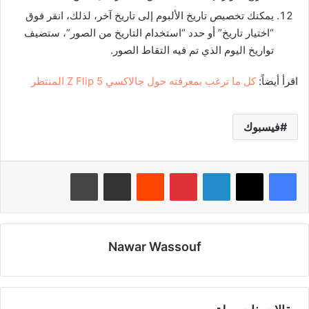
يمكنك تخصيص تاريخ الألبوم إلى تاريخ آخر، لذلك، انقر فوق
“اختيار تاريخ” أو حدد “استخدام التاريخ من الصور”، ستضيف
تواريخ اليوم الذي تم فيه التقاط الصور.
اقرأ أيضاً:
كل ما ترغب بمعرفته حول جالاكسي 5 Z Flip المنتظر
فيسبوك
لينكدإن
بينتيريست
‏Reddit
مشاركة عبر البريد
طباعة
Nawar Wassouf