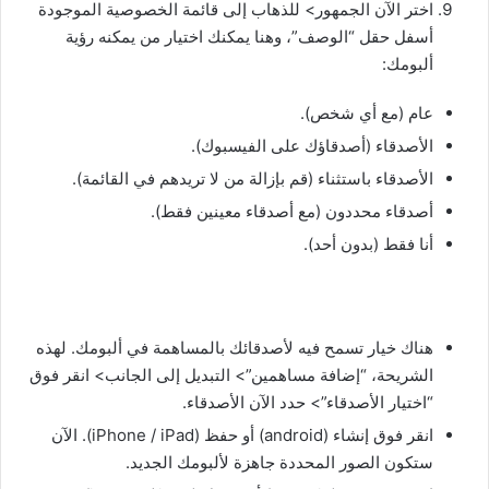
اختر الآن الجمهور> للذهاب إلى قائمة الخصوصية الموجودة
أسفل حقل “الوصف”، وهنا يمكنك اختيار من يمكنه رؤية
ألبومك:
عام (مع أي شخص).
الأصدقاء (أصدقاؤك على الفيسبوك).
الأصدقاء باستثناء (قم بإزالة من لا تريدهم في القائمة).
أصدقاء محددون (مع أصدقاء معينين فقط).
أنا فقط (بدون أحد).
هناك خيار تسمح فيه لأصدقائك بالمساهمة في ألبومك. لهذه
الشريحة، “إضافة مساهمين”> التبديل إلى الجانب> انقر فوق
“اختيار الأصدقاء”> حدد الآن الأصدقاء.
انقر فوق إنشاء (android) أو حفظ (iPhone / iPad). الآن
ستكون الصور المحددة جاهزة لألبومك الجديد.