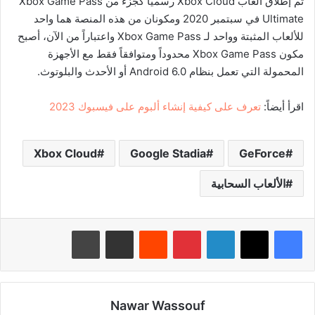
تم إطلاق ألعاب Xbox Cloud رسمياً كجزء من Xbox Game Pass
Ultimate في سبتمبر 2020 ومكونان من هذه المنصة هما واحد
للألعاب المثبتة وواحد لـ Xbox Game Pass واعتباراً من الآن، أصبح
مكون Xbox Game Pass محدوداً ومتوافقاً فقط مع الأجهزة
المحمولة التي تعمل بنظام Android 6.0 أو الأحدث والبلوتوث.
اقرأ أيضاً:
تعرف على كيفية إنشاء ألبوم على فيسبوك 2023
Xbox Cloud
Google Stadia
GeForce
الألعاب السحابية
لينكدإن
بينتيريست
‏Reddit
مشاركة عبر البريد
طباعة
Nawar Wassouf