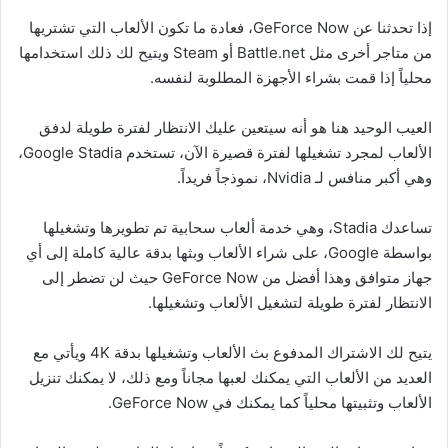
إذا تحدثنا عن GeForce Now، فعادة ما تكون الألعاب التي تشتريها
من متاجر أخرى مثل Battle.net أو Steam ويتيح لك ذلك استخدامها
محلياً إذا قمت بشراء الأجهزة المطلوبة لنفسه.
العيب الوحيد هنا هو أنه سيتعين عليك الانتظار لفترة طويلة لدفق
الألعاب لمجرد تشغيلها لفترة قصيرة الآن، تستخدم Google Stadia،
وهي أكبر منافس لـ Nvidia، نموذجاً فريداً.
تساعدك Stadia، وهي خدمة ألعاب سحابية تم تطويرها وتشغيلها
بواسطة Google، على شراء الألعاب وبثها بدقة عالية كاملة إلى أي
جهاز متوافق وهذا أفضل من GeForce Now حيث لن تضطر إلى
الانتظار لفترة طويلة لتشغيل الألعاب وتشغيلها.
يتيح لك الاشتراك المدفوع بث الألعاب وتشغيلها بدقة 4K ويأتي مع
العديد من الألعاب التي يمكنك لعبها مجاناً ومع ذلك، لا يمكنك تنزيل
الألعاب وتثبيتها محلياً كما يمكنك في GeForce Now.