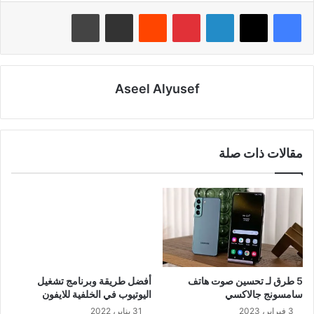
لينكدإن
بينتيريست
‏Reddit
مشاركة عبر البريد
طباعة
Aseel Alyusef
مقالات ذات صلة
5 طرق لـ تحسين صوت هاتف
أفضل طريقة وبرنامج تشغيل
سامسونج جالاكسي
اليوتيوب في الخلفية للايفون
3 فبراير، 2023
31 يناير، 2022