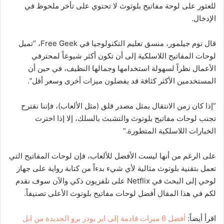
للعثور على لوحة مفاتيح بلوتوث لا تحتوي على تأخر ملحوظ في
الإدخال.
قال توم جيلمور، منسق تعليم التكنولوجيا في Free Geek، “تميل
لوحات المفاتيح اللاسلكية إلى أن تكون أكثر شيوعاً لمحترفي
الأعمال نظراً لسهولة استخدامها وجمالها النظيف، في حين أن
المستخدمين الأكثر كثافة قد يفضلون ميزات أخرى وسعر أقل”.
“إذا كان زمن الانتقال يمثل مصدر قلق (مثل الألعاب)، فإننا نقترح
تجنب لوحات مفاتيح بلوتوث والتشبث بالسلك، إلا إذا اخترت
الخيارات اللاسلكية المتطورة.”
على الرغم من أنها ليست الأفضل للألعاب، فإن لوحات المفاتيح التي
تعمل بتقنية بلوتوث مثالية لأي شيء بدءاً من كتابة رواية على جهاز
لوحي إلى البحث في Netflix على تلفزيون ذكي والآن سوف نقدم
لكم في هذا المقال أفضل لوحات مفاتيح بلوتوث الأعلى تصنيفاً.
اقرأ أيضاً:
أفضل 6 ميزات قادمة إلى اير بودز برو الجديدة من ابل