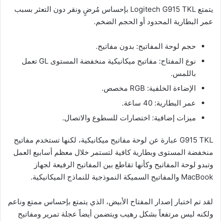
يتمتع Logitech G915 TKL بإحساس مُرضٍ ونقر دون التعثر بسبب
عمر البطارية المحدود أو الحجم الضخم.
حجم لوحة المفاتيح: بدون مفاتيح.
نوع المفتاح: مفاتيح ميكانيكية منخفضة المستوى GL تعمل
باللمس.
الإضاءة الخلفية: RGB مخصص.
عمر البطارية: 40 ساعة.
ميزات إضافية: اختصارات للسطوع والاتصال.
G915 TKL عبارة عن لوحة مفاتيح ميكانيكية، لكنها تستخدم مفاتيح
منخفضة المستوى وبطارية كافية لتستمر خلال معظم أسابيع العمل
وتبدو لوحة المفاتيح وكأنها تقاطع بين المفاتيح الرفيعة لجهاز
MacBook والمفاتيح السميكة النموذجية للنماذج الميكانيكية.
لقد تم اختبار إصدار المفتاح الأبيض، الذي يتمتع بإحساس ممتع وناعم
ولكنه ليس مرتفعاً بشكل رهيب ويتضمن أيضاً عجلة تمرير ومفاتيح