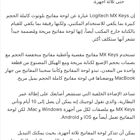
حتى ثلاثة أجهزة.
إن Logitech MX Keys عبارة عن لوحة مفاتيح بلوتوث كاملة الحجم
كبيرة بما يكفي للاستخدام المكتبي، ولكنها رقيقة بما يكفي للقيام
بالكتابة خارج المكتب أيضاً، إنها لوحة مفاتيح مريحة ومُصممة جيداً
تشعر أنها ستكلف أكثر.
تستخدم MX Keys مفاتيح مقصية وأغطية مفاتيح منخفضة الحجم مع
بصمات بحجم الإصبع لكتابة مريحة ومع الهيكل المصنوع من قطعة
واحدة من المعدن، تبدو لوحة المفاتيح وكأننا سحبنا المفاتيح من جهاز
MacBook ووضعناها في لوحة مفاتيح كاملة الحجم بميل مريح.
تساعد الإضاءة الخلفية التي تستشعر أصابعك على إطالة عمر
البطارية، والذي تقول لوجيتك إنه يمكن أن يصل إلى 10 أيام وتأتي
MX Keys مع ملصقات لكل من أجهزة Windows و Mac، لكن لوحة
المفاتيح تعمل أيضاً مع iOS و Android.
يمكن أن تتذكر لوحة المفاتيح ثلاثة أجهزة، بحيث يمكنك التبديل