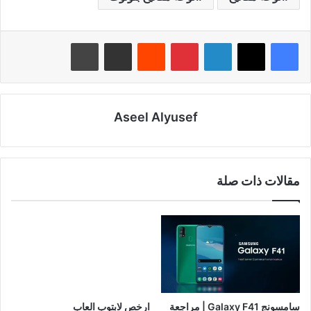
لينكدإن
بينتيريست
‏Reddit
مشاركة عبر البريد
طباعة
Aseel Alyusef
مقالات ذات صلة
سامسونج Galaxy F41 | مراجعة
ارخص لابتوب العاب