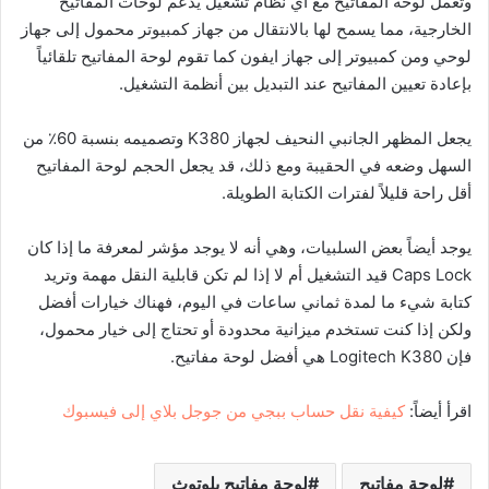
وتعمل لوحة المفاتيح مع أي نظام تشغيل يدعم لوحات المفاتيح
الخارجية، مما يسمح لها بالانتقال من جهاز كمبيوتر محمول إلى جهاز
لوحي ومن كمبيوتر إلى جهاز ايفون كما تقوم لوحة المفاتيح تلقائياً
بإعادة تعيين المفاتيح عند التبديل بين أنظمة التشغيل.
يجعل المظهر الجانبي النحيف لجهاز K380 وتصميمه بنسبة 60٪ من
السهل وضعه في الحقيبة ومع ذلك، قد يجعل الحجم لوحة المفاتيح
أقل راحة قليلاً لفترات الكتابة الطويلة.
يوجد أيضاً بعض السلبيات، وهي أنه لا يوجد مؤشر لمعرفة ما إذا كان
Caps Lock قيد التشغيل أم لا إذا لم تكن قابلية النقل مهمة وتريد
كتابة شيء ما لمدة ثماني ساعات في اليوم، فهناك خيارات أفضل
ولكن إذا كنت تستخدم ميزانية محدودة أو تحتاج إلى خيار محمول،
فإن Logitech K380 هي أفضل لوحة مفاتيح.
اقرأ أيضاً:
كيفية نقل حساب ببجي من جوجل بلاي إلى فيسبوك
لوحة مفاتيح
لوحة مفاتيح بلوتوث