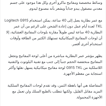
وسائط مخصصة ومفاتيح ماكرو أخرى وكل هذا موجود على جسم
معدني مصقول يبدو جذاباً ويشعر بأنه مصنوع ليدوم.
مع عمر بطارية يصل إلى 40 ساعة، يمكن استخدام Logitech G915
TKL لعدة أيام عمل دون إعادة الشحن على الرغم من أن عمر
البطارية 40 ساعة ليس طويلاً مقارنة بلوحات المفاتيح الغشائية، إلا
أن لوحات المفاتيح الميكانيكية تستهلك الكثير من الطاقة وأوقات
استخدام أخرى أقصر.
يظهر مؤشر عمر البطارية مباشرة من أعلى لوحة المفاتيح وتجعل
المفاتيح منخفضة الحجم جنباً إلى جنب مع تقنية البلوتوث والتقنية
اللاسلكية من G915 TKL لوحة مفاتيح ميكانيكية يسهل نقلها وأكثر
استجابة من معظم الأجهزة.
المفاضلة هي أنها باهظة الثمن، وقد تقدم لوحات المفاتيح السلكية
المزيد مقابل القليل، ولكنها تتطلب بالطبع السلك ولن تعمل مع
الأجهزة المحمولة.