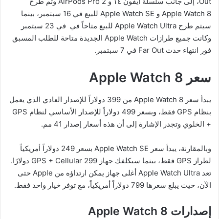
Out، إلى جانب سلسلة ايفون ١٤ و AirPods Pro 2 وتم طرح
Apple Watch 8 و Apple Watch SE للبيع في 16 سبتمبر، بينما
سيتم طرح Apple Watch Ultra للبيع متاحاً في في 23 سبتمبر
وكانت جميع طرازات Apple Watch الجديدة متاحة للطلب المسبق
فور انتهاء حدث Far Out في 7 سبتمبر.
سعر
Apple Watch 8
يبدأ سعر Apple Watch 8 من 399 دولاراً للإصدار العادي الذي يعمل
بنظام GPS فقط، وبسعر 499 دولاراً للإصدار الأساسي لنظام GPS
+ الخلوي وتجدر الإشارة إلى أن هذه أسعار إصدار 41 مم.
وبالمقارنة، يبدأ سعر Apple Watch SE بسعر 249 دولاراً أمريكياً
لطراز GPS فقط، بينما سيكلفك جهاز GPS + Cellular 299 دولارًا.
تعد Apple Watch Ultra أغلى جهاز يمكن ارتداؤه من Apple حتى
الآن، حيث يبلغ سعرها 799 دولاراً أمريكياً، مع توفر خيار واحد فقط.
إصدارات
Apple Watch 8