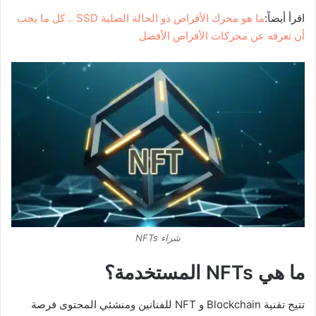
اقرأ أيضاً:
ما هو محرك الأقراص ذو الحالة الصلبة SSD .. كل ما يجب
أن تعرفه عن محركات الأقراص الأفضل
شراء NFTs
ما هي
NFTs
المستخدمة؟
تتيح تقنية Blockchain و NFT للفنانين ومنشئي المحتوى فرصة