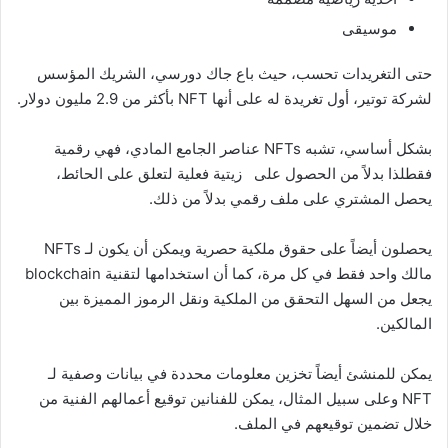
موسيقى
حتى التغريدات تحسب، حيث باع جاك دورسي، الشريك المؤسس
لشركة توتير، أول تغريدة له على أنها NFT بأكثر من 2.9 مليون دولار.
بشكل أساسي، تشبه NFTs عناصر الجامع المادي، فهي رقمية
فقطلذا بدلاً من الحصول على زيتية فعلية لتعلق على الحائط،
يحصل المشتري على ملف رقمي بدلاً من ذلك.
يحصلون أيضاً على حقوق ملكية حصرية ويمكن أن يكون لـ NFTs
مالك واحد فقط في كل مرة، كما أن استخدامها لتقنية blockchain
يجعل من السهل التحقق من الملكية ونقل الرموز المميزة بين
المالكين.
يمكن للمنشئ أيضاً تخزين معلومات محددة في بيانات وصفية لـ
NFT وعلى سبيل المثال، يمكن للفنانين توقيع أعمالهم الفنية من
خلال تضمين توقيعهم في الملف.