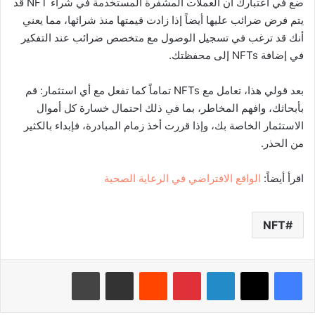
ضع في اعتبارك أن العملات المشفرة المستخدمة في شراء NFT قد
يتم فرض ضرائب عليها أيضاً إذا زادت قيمتها منذ شرائها، مما يعني
أنك قد ترغب في تسجيل الوصول مع متخصص ضرائب عند التفكير
في إضافة NFTs إلى محفظتك.
بعد قولي هذا، تعامل مع NFTs تماماً كما تفعل مع أي استثمار: قم
بأبحاثك، وافهم المخاطر، بما في ذلك احتمال خسارة كل أموال
الاستثمار الخاصة بك، وإذا قررت أخذ زمام المبادرة، فإبداء بالكثير
من الحذر.
اقرأ أيضاً:
الواقع الافتراضي في الرعاية الصحية
NFT
لينكدإن
بينتيريست
‏Reddit
مشاركة عبر البريد
طباعة