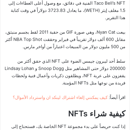
Taco Bell’s NFT الفنية في دقائق، مع وصول أعلى العطاءات إلى
1.5 مغلف إيثر (WETH)، ما يعادل 3723.83 دولاراً في وقت كتابة
هذا التقرير.
بيعت Nyan Cat، وهي صورة GIF من حقبة 2011 لقط بجسم منبثق،
مقابل 600 ألف دولار تقريباً في فبراير وحققت NBA Top Shot أكثر
من 500 مليون دولار من المبيعات اعتباراً من أواخر مارس.
سلط أحد ليبرون جيمس الضوء على NFT الذي حقق أكثر من
200000 دولار حتى المشاهير مثل Snoop Dogg و Lindsay Lohan
يقفزون على عربة NFT، ويطلقون ذكريات وأعمال فنية ولحظات
فريدة من نوعها مثل NFTs المؤمنة.
اقرأ أيضاً:
كيف يمكنني إلغاء اشتراك لينكد ان واسترداد الأموال؟
كيفية شراء
NFTs
إذا كنت حريصاً على بدء مجموعة NFT الخاصة بك، فستحتاج إلى