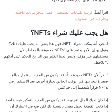
اقرأ أيضاً:
غرسة للنباتات الطبيعية | افضل متجر نباتات داخلية
وخارجية في السعودية
هل يجب عليك شراء
NFTs
؟
لمجرد أنه يمكنك شراء NFTs، فهل هذا يعني أنه يجب عليك ذلك؟
يقول يو إن الأمر يعتمد على “NFTs محفوفة بالمخاطر لأن
مستقبلهم غير مؤكد، وليس لدينا الكثير من التاريخ للحكم على أدائهم
،” تلاحظ.
“نظراً لأن NFTs جديدة جداً، فقد يكون من المفيد استثمار مبالغ
صغيرة لتجربتها في الوقت الحالي بعبارة أخرى، يعد الاستثمار في
NFTs قراراً شخصياً إلى حد كبير.
إذا كان لديك المال لتجنيبه، فقد يكون من المفيد التفكير فيه، خاصة
إذا كانت القطعة تحمل معنى بالنسبة لك لكن ضع في اعتبارك أن