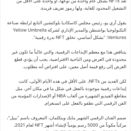
تعد NFTs بشكل عام واحدة من نوعها، أو واحدة على الأقل من
التشغيل المحدود للغاية، ولها رموز تعريف فريدة.
يقول آري يو، رئيس مجلس كاسكاديا بلوكتشين التابع لرابطة صناعة
التكنولوجيا بواشنطن والمدير الإداري لشركة Yellow Umbrella
Ventures: “بشكل أساسي، تخلق NFT ندرة رقمية”.
يتناقض هذا مع معظم الإبداعات الرقمية، والتي غالباً ما تكون غير
محدودة في العرض ومن الناحية الافتراضية، يجب أن يؤدي قطع
العرض إلى رفع قيمة أصل معين، على افتراض أنه مطلوب.
لكن العديد من NFTs، على الأقل في هذه الأيام الأولى، كانت
إبداعات رقمية موجودة بالفعل في شكل ما في مكان آخر، مثل
مقاطع الفيديو الشهيرة من ألعاب NBA أو الإصدارات المؤمنة من
الفن الرقمي التي تطفو بالفعل على انستغرام.
صمم الفنان الرقمي الشهير مايك وينكلمان، المعروف باسم “بيبل”،
مركباً مكوناً من 5000 رسم يومياً لإنشاء أشهر NFT لعام 2021،