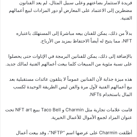
فريدة لاستثمار بضاعتهم وعلى سبيل المثال، لم يعد الفنانون
مضطرين إلى الاعتماد على المعارض أو دور المزادات لبيع أعمالهم
الفنية.
بدلاً من ذلك، يمكن للفنان بيعه مباشرةً إلى المستهلك باعتباره
NFT، مما يتيح له أيضاً الاحتفاظ بمزيد من الأرباح.
بالإضافة إلى ذلك، يمكن للفنانين البرمجة في الإتاوات حتى يحصلوا
على نسبة مئوية من المبيعات كلما بيعت أعمالهم الفنية لمالك جديد.
هذه ميزة جذابة لأن الفنانين عموماً لا يتلقون عائدات مستقبلية بعد
بيع أعمالهم الفنية لأول مرة والفن ليس الطريقة الوحيدة لكسب
المال باستخدام NFTs.
قامت علامات تجارية مثل Charmin و Taco Bell ببيع NFT art تحت
عنوان المزاد لجمع الأموال للأعمال الخيرية.
أطلقت Charmin على عرضها اسم “NFTP”، وقد بيعت أعمال