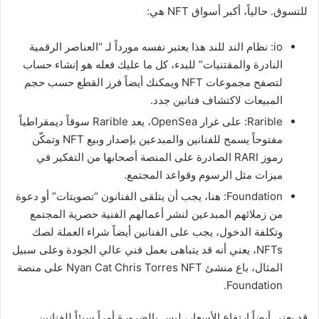
للتسوق. حالياً، أكبر أسواق NFT هي:
io: نظام الند للند هذا يعتبر نفسه مورداً لـ “العناصر الرقمية
النادرة والمقتنيات” للبدء، كل ما عليك فعله هو إنشاء حساب
لتصفح مجموعات NFT ويمكنك أيضاً فرز القطع حسب حجم
المبيعات لاكتشاف فنانين جدد.
Rarible: على غرار OpenSea، يعد Rarible سوقاً ديمقراطياً
مفتوحاً يسمح للفنانين والمبدعين بإصدار وبيع NFT وتمكّن
رموز RARI الصادرة على المنصة أصحابها من التفكير في
ميزات مثل الرسوم وقواعد المجتمع.
Foundation: هنا، يجب أن يتلقى الفنانون “تصويتات” أو دعوة
من زملائهم المبدعين لنشر أعمالهم الفنية حصرية المجتمع
وتكلفة الدخول، يجب على الفنانين أيضاً شراء العملة لصك
NFTs، يعني أنه قد يتباهى بعمل فني عالي الجودة وعلى سبيل
المثال، باع منشئ Nyan Cat Chris Torres NFT على منصة
Foundation.
قد يعني أيضاً ارتفاع الأسعار، ليس بالضرورة أمراً سيئاً للفنانين