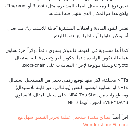
نفس نوع البرمجة مثل العملة المشفرة، مثل Bitcoin أو Ethereum،
ولكن هذا هو المكان الذي ينتهي فيه التشابه.
تعتبر النقود المادية والعملات المشفرة “قابلة للاستبدال”، مما يعني
أنه يمكن تداولها أو تبادلها مع بعضها البعض.
كما أنها متساوية في القيمة، فالدولار يساوي دائماً دولاراً آخر؛ تساوي
عملة البيتكوين الواحدة دائماً بيتكوين آخر وتجعل قابلية استبدال
Crypto وسيلة موثوقة لإجراء المعاملات على blockchain.
NFTs مختلفة، لكل منها توقيع رقمي يجعل من المستحيل استبدال
NFTs أو مساوية لبعضها البعض (وبالتالي، غير قابلة للاستبدال)
ومقطع واحد من NBA Top Shot، على سبيل المثال، لا يساوي
EVERYDAYS لمجرد أنهما NFTs.
اقرأ أيضاً:
نصائح مفيدة ستجعل عملية تحرير الفيديو أسهل مع
Wondershare Filmora