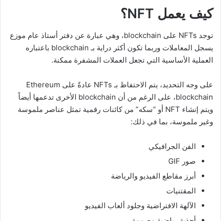
كيف يعمل
NFT
؟
توجد NFTs على blockchain، وهي عبارة عن دفتر أستاذ عام موزع
يسجل المعاملات وربما تكون أكثر دراية بـ blockchain باعتباره
العملية الأساسية التي تجعل العملات المشفرة ممكنة.
على وجه التحديد، يتم الاحتفاظ بـ NFTs عادةً على Ethereum
blockchain، على الرغم من أن blockchain الأخرى تدعمها أيضاً
ويتم إنشاء NFT أو “سكه” من كائنات رقمية تمثل عناصر ملموسة
وغير ملموسة، بما في ذلك:
الفن الجرافيكي
صور GIF
أبرز مقاطع الفيديو والرياضة
المقتنيات
الآلهة الافتراضية وجلود ألعاب الفيديو
أحذية رياضية مصممة