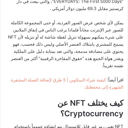
“EVERYDAYS: The First 5000 Days”، والتي بيعت في دار
كريستيز مقابل 69.3 مليون دولار أمريكي .
يمكن لأي شخص عرض الصور الفردية، أو حتى المجموعة الكاملة
للصور عبر الإنترنت مجاناً فلماذا يرغب الناس في إنفاق الملايين
على شيء يمكنهم بسهولة تنزيل لقطة شاشة له أو تنزيله لأن NFT
يسمح للمشتري بامتلاك العنصر الأصلي وليس ذلك فحسب، فهو
يحتوي على مصادقة مدمجة، والتي تعد بمثابة دليل على الملكية
ويقدر هواة الجمع هذه “حقوق المفاخرة الرقمية” أكثر من العنصر
نفسه تقريباً.
اقرأ أيضاً:
كيفية شراء البيتكوين | 5 طرق لإضافة العملة المشفرة
الشهيرة إلى محفظتك
كيف يختلف
NFT
عن
Cryptocurrency
؟
NFT تعني رمز غير قابل للاستبدال يتم إنشاؤه عموماً باستخدام