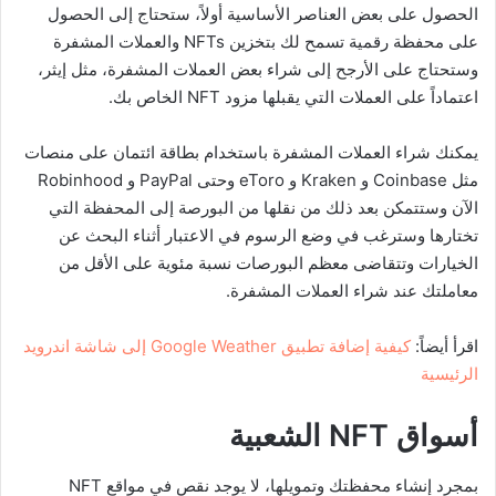
الحصول على بعض العناصر الأساسية أولاً، ستحتاج إلى الحصول
على محفظة رقمية تسمح لك بتخزين NFTs والعملات المشفرة
وستحتاج على الأرجح إلى شراء بعض العملات المشفرة، مثل إيثر،
اعتماداً على العملات التي يقبلها مزود NFT الخاص بك.
يمكنك شراء العملات المشفرة باستخدام بطاقة ائتمان على منصات
مثل Coinbase و Kraken و eToro وحتى PayPal و Robinhood
الآن وستتمكن بعد ذلك من نقلها من البورصة إلى المحفظة التي
تختارها وسترغب في وضع الرسوم في الاعتبار أثناء البحث عن
الخيارات وتتقاضى معظم البورصات نسبة مئوية على الأقل من
معاملتك عند شراء العملات المشفرة.
اقرأ أيضاً:
كيفية إضافة تطبيق Google Weather إلى شاشة اندرويد
الرئيسية
أسواق
NFT
الشعبية
بمجرد إنشاء محفظتك وتمويلها، لا يوجد نقص في مواقع NFT