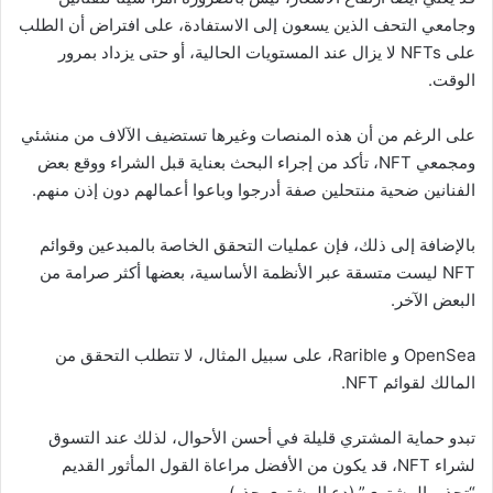
وجامعي التحف الذين يسعون إلى الاستفادة، على افتراض أن الطلب
على NFTs لا يزال عند المستويات الحالية، أو حتى يزداد بمرور
الوقت.
على الرغم من أن هذه المنصات وغيرها تستضيف الآلاف من منشئي
ومجمعي NFT، تأكد من إجراء البحث بعناية قبل الشراء ووقع بعض
الفنانين ضحية منتحلين صفة أدرجوا وباعوا أعمالهم دون إذن منهم.
بالإضافة إلى ذلك، فإن عمليات التحقق الخاصة بالمبدعين وقوائم
NFT ليست متسقة عبر الأنظمة الأساسية، بعضها أكثر صرامة من
البعض الآخر.
OpenSea و Rarible، على سبيل المثال، لا تتطلب التحقق من
المالك لقوائم NFT.
تبدو حماية المشتري قليلة في أحسن الأحوال، لذلك عند التسوق
لشراء NFT، قد يكون من الأفضل مراعاة القول المأثور القديم
“تحذير المشتري” (دع المشتري حذر).