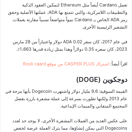
تعمل Cardano أيضاً مثل Ethereum لتمكين العقود الذكية
والتطبيقات اللامركزية، والتي تتمتع بها ADA، عملتها الأصلية وحقق
رمز ADA الخاص بـ Cardano نمواً متواضعاً نسبياً مقارنة بعملات
التشفير الرئيسية الأخرى.
في عام 2017، كان سعر ADA 0.02 دولار واعتباراً من 28 مارس
2023، كان سعره 0.35 دولاراً وهذا يمثل زيادة قدرها 1،663٪.
اقرأ أيضاً:
اشتراك CASPER PLUS من موقع Rock caard
دوجكوين (
DOGE
)
القيمة السوقية: 9.6 مليار دولار واشتهرت Dogecoin بأنها مزحة في
عام 2013 ولكنها تطورت بسرعة إلى عملة مشفرة بارزة بفضل
المجتمع المتفاني والميمات الإبداعية.
على عكس العديد من العملات المشفرة الأخرى، لا يوجد حد لعدد
Dogecoins التي يمكن إنشاؤها، مما يترك العملة عرضة لخفض