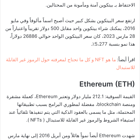
الاحتفاظ بـ بيتكوين آمنة ومأمونة من المحتالين.
ارتفع سعر البيتكوين بشكل كبير حيث أصبح اسماً مألوفاً وفي مايو
2016، يمكنك شراء بيتكوين واحد مقابل 500 دولار تقريباً واعتباراً من
28 مارس 2023، كان سعر البيتكوين الواحد حوالي 26886 دولاراً،
هذا نمو بنسبة 5،277٪.
اقرأ أيضاً:
ما هو NFT و كل ما تحتاج لمعرفته حول الرموز غير القابلة
للاستبدال
Ethereum (ETH)
القيمة السوقية: 212.1 مليار دولار وتعتبر Ethereum، كعملة مشفرة
ومنصة blockchain، مفضلة لمطوري البرامج بسبب تطبيقاتها
المحتملة، مثل ما يسمى بالعقود الذكية التي يتم تنفيذها تلقائياً عند
استيفاء الشروط والرموز غير القابلة للاستبدال ( NFTs ).
شهدت Ethereum أيضاً نمواً هائلاً ومن أبريل 2016 إلى نهاية مارس