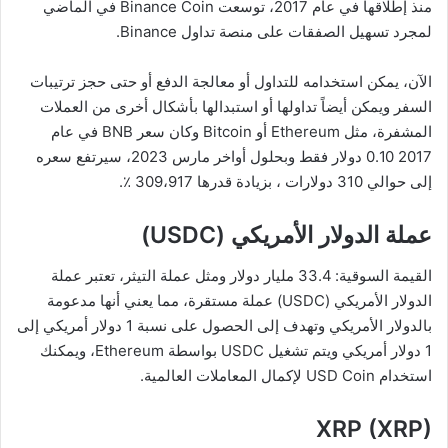
منذ إطلاقها في عام 2017، توسعت Binance Coin في الماضي
لمجرد تسهيل الصفقات على منصة تداول Binance.
الآن، يمكن استخدامه للتداول أو معالجة الدفع أو حتى حجز ترتيبات
السفر ويمكن أيضاً تداولها أو استبدالها بأشكال أخرى من العملات
المشفرة، مثل Ethereum أو Bitcoin وكان سعر BNB في عام
2017 0.10 دولار فقط وبحلول أواخر مارس 2023، سيرتفع سعره
إلى حوالي 310 دولارات ، بزيادة قدرها 309،917 ٪.
عملة الدولار الأمريكي (
USDC
)
القيمة السوقية: 33.4 مليار دولار ومثل عملة التيثر، تعتبر عملة
الدولار الأمريكي (USDC) عملة مستقرة، مما يعني أنها مدعومة
بالدولار الأمريكي وتهدف إلى الحصول على نسبة 1 دولار أمريكي إلى
1 دولار أمريكي ويتم تشغيل USDC بواسطة Ethereum، ويمكنك
استخدام USD Coin لإكمال المعاملات العالمية.
XRP (XRP)