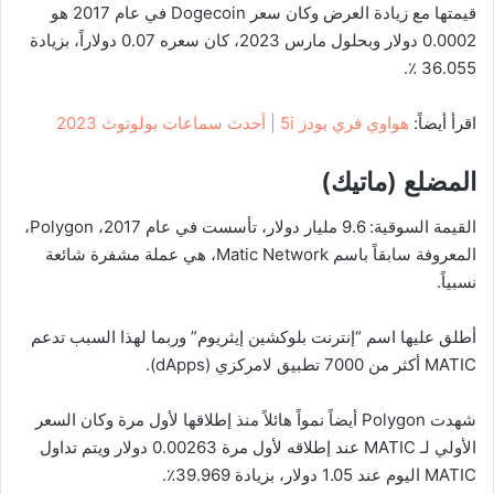
قيمتها مع زيادة العرض وكان سعر Dogecoin في عام 2017 هو
0.0002 دولار وبحلول مارس 2023، كان سعره 0.07 دولاراً، بزيادة
36.055 ٪.
اقرأ أيضاً:
هواوي فري بودز 5i | أحدث سماعات بولوتوث 2023
المضلع (ماتيك)
القيمة السوقية: 9.6 مليار دولار، تأسست في عام 2017، Polygon،
المعروفة سابقاً باسم Matic Network، هي عملة مشفرة شائعة
نسبياً.
أطلق عليها اسم “إنترنت بلوكشين إيثريوم” وربما لهذا السبب تدعم
MATIC أكثر من 7000 تطبيق لامركزي (dApps).
شهدت Polygon أيضاً نمواً هائلاً منذ إطلاقها لأول مرة وكان السعر
الأولي لـ MATIC عند إطلاقه لأول مرة 0.00263 دولار ويتم تداول
MATIC اليوم عند 1.05 دولار، بزيادة 39.969٪.