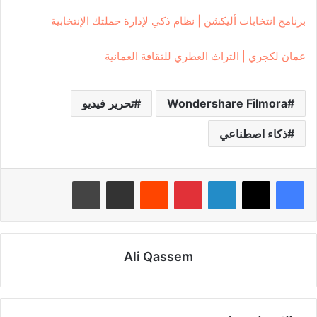
برنامج انتخابات أليكشن | نظام ذكي لإدارة حملتك الإنتخابية
عمان لكجري | التراث العطري للثقافة العمانية
Wondershare Filmora
تحرير فيديو
ذكاء اصطناعي
لينكدإن
بينتيريست
‏Reddit
مشاركة عبر البريد
طباعة
Ali Qassem