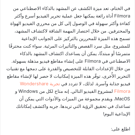
في الختام، تعد ميزة الكشف عن المشهد بالذكاء الاصطناعي من
Filmora أداة رائعة يمكنها جعل عملية تحرير الفيديو أسرع وأكثر
كفاءة وأكثر سهولة في الوصول إلى كل من محرري الفيديو الهواة
والمحترفين. من خلال اختصار المهمة الشاقة لاكتشاف المشهد،
تسمح هذه الميزة للمحررين بالتركيز على الجوانب الإبداعية
للمشروع، مثل سرد القصص والتأثيرات المرئية. سواء كنت محترفًا
متمرسًا أو مبتدئًا، يمكن أن يساعدك اكتشاف المشهد بالذكاء
الاصطناعي في Filmora على إنشاء مقاطع فيديو مذهلة بسهولة.
من خلال الإعدادات القابلة للتخصيص والقدرة على دمجها مع تقنيات
التحرير الأُخرى، توفّر هذه الميزة إمكانيات لا حصر لها لإنشاء مقاطع
فيديو جذابة وآسرة. لذلك، لا تتردد في
تجربة
Wondershare
Filmora
لمشروع الفيديو التالي. إنه متاح لكل من Windows و
MacOS، ويقدم مجموعة من الميزات والأدوات التي يمكن أن
تساعدك في تحقيق الرؤية التي تريدها. جربه واكتشف إمكاناتك
الإبداعية اليوم!
اطلع على: