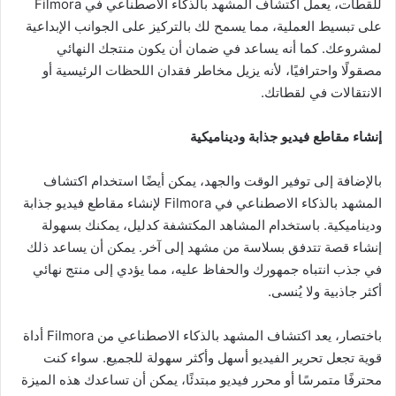
للقطات، يعمل اكتشاف المشهد بالذكاء الاصطناعي في Filmora
على تبسيط العملية، مما يسمح لك بالتركيز على الجوانب الإبداعية
لمشروعك. كما أنه يساعد في ضمان أن يكون منتجك النهائي
مصقولًا واحترافيًا، لأنه يزيل مخاطر فقدان اللحظات الرئيسية أو
الانتقالات في لقطاتك.
إنشاء مقاطع فيديو جذابة وديناميكية
بالإضافة إلى توفير الوقت والجهد، يمكن أيضًا استخدام اكتشاف
المشهد بالذكاء الاصطناعي في Filmora لإنشاء مقاطع فيديو جذابة
وديناميكية. باستخدام المشاهد المكتشفة كدليل، يمكنك بسهولة
إنشاء قصة تتدفق بسلاسة من مشهد إلى آخر. يمكن أن يساعد ذلك
في جذب انتباه جمهورك والحفاظ عليه، مما يؤدي إلى منتج نهائي
أكثر جاذبية ولا يُنسى.
باختصار، يعد اكتشاف المشهد بالذكاء الاصطناعي من Filmora أداة
قوية تجعل تحرير الفيديو أسهل وأكثر سهولة للجميع. سواء كنت
محترفًا متمرسًا أو محرر فيديو مبتدئًا، يمكن أن تساعدك هذه الميزة