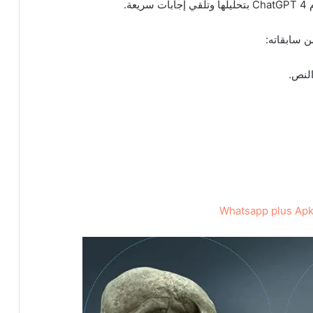
ة.
لنص.