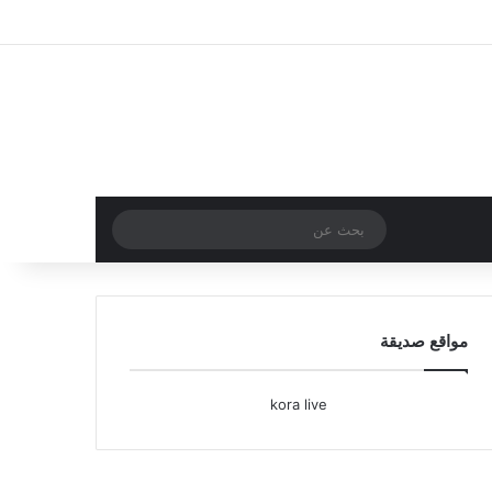
تسجيل الدخول
مقال عشوائي
إضافة عمود جا
بحث
عن
مواقع صديقة
kora live