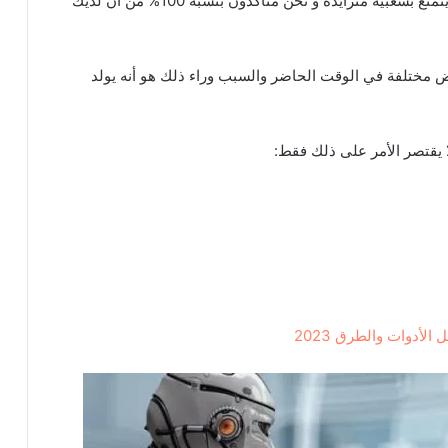
ChatGPT هو نموذج تفاعلي للذكاء الاصطناعي أصبح يتمتع بشعبية متزايدة و نحن متأكدون بنسبة 100% من أن لديك
 مختلفة في الوقت الحاضر والسبب وراء ذلك هو أنه يولد
لأدوات والطرق 2023