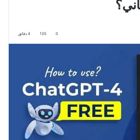
0
135
4 دقائق