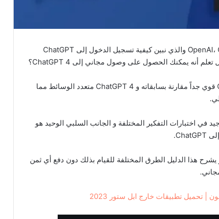
أصبح أحدث نموذج للذكاء الاصطناعي من OpenAI، ChatGPT 4 والذي نبين كيفية تسجيل الدخول إلى ChatGPT
علم أنه يمكنك الحصول على وصول مجاني إلى ChatGPT 4؟
يعد الإصدار الأخير من أحدث طراز GPT-4 من OpenAI قوي جداً مقارنة بسابقاته و ChatGPT 4 متعدد الوسائط مما
ي.
ChatGPT 4 لغة ويؤدي أداء جيد في اختبارات التفكير المختلفة و الجانب السلبي الوحيد هو
نك الحصول على وصول مجاني إلى ChatGPT 4 و يشرح هذا الدليل الطرق المختلفة للقيام بذلك دون دفع أي ثمن
 | تحميل تطبيقات خارج ابل ستور 2023