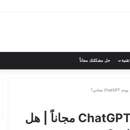
قنية
حل مشكلتك مجاناً
تسجيل الدخول إلى ChatGPT مجاناً | هل