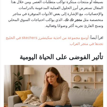
بسيطة أو منتجات مبتكرة تواكب متطلبات العصر. ومن خلال هذا
المقال نستعرض أبرز الحلول العملية المدعومة بالدراسات
والإحصائيات، مع الإشارة إلى بعض الأدوات المتوفرة في متاجر
متخصصة مثل
متجر تك تك
، الذي يواكب احتياجات السوق المحلي
وتمنح القارئ تجربة أكثر وضوحًا وفعالية.
اقرأ أيضاً:
أوسع مجموعة من احذية سكيتشرز skechers في الخليج
تجدها في متجر العراب
تأثير الفوضى على الحياة اليومية