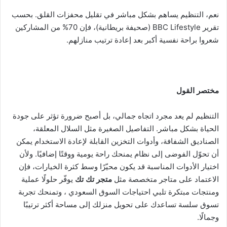
نعم، التنظيم يساهم بشكل مباشر في تقليل محفزات القلق. بحسب
تقرير BBC Lifestyle (صحيفة بريطانية)، فإن 70% من المشاركين
شعروا براحة نفسية أكبر بعد إعادة ترتيب منازلهم.
مختصر القول
التنظيم لم يعد مجرد اتجاه جمالي، بل أصبح ضرورة تؤثر على جودة
الحياة بشكل مباشر. التفاصيل الصغيرة مثل السلال المعلقة،
الصناديق الشفافة، وأدوات التخزين القابلة لإعادة الاستخدام يمكن
أن تحوّل الفوضى إلى نظام يمنحك راحة يومية ووقتًا إضافيًا. ولأن
اختيار الأدوات المناسبة قد يكون محيّرًا وسط كثرة الخيارات، فإن
الاعتماد على متاجر متخصصة مثل
متجر تك تك
يوفّر حلولًا عملية
ومنتجات مبتكرة تلبي احتياجات السوق السعودي ، وتمنحك تجربة
تسوق سلسة تساعدك على تحويل منزلك إلى مساحة أكثر ترتيبًا
وجمالًا.