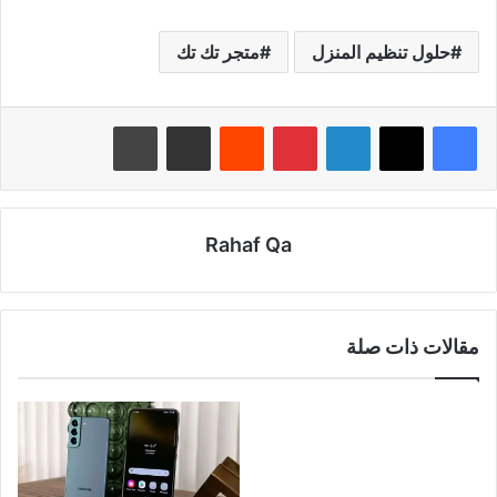
حلول تنظيم المنزل
متجر تك تك
لينكدإن
بينتيريست
‏Reddit
مشاركة عبر البريد
طباعة
Rahaf Qa
مقالات ذات صلة