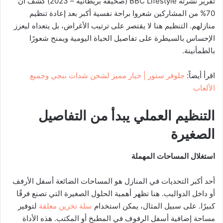
تقرير نشرته BBC Lifestyle (صحيفة بريطانية – 2023) كشف أن
70% من المشاركين شعروا براحة نفسية أكبر بعد إعادة تنظيم
منازلهم. التنظيم هنا لا يقتصر على ترتيب الأغراض، بل يتعداه ليعزز
الإحساس بالسيطرة على تفاصيل الحياة اليومية ويمنح شعورًا
بالطمأنينة.
اقرأ أيضاً:
جلوفر ستور | خيار مميز لشحن شدات ببجي وجميع
الألعاب
التنظيم العملي يبدأ من التفاصيل
الصغيرة
استغلال المساحات المهملة
أحد أكبر التحديات في المنازل هو المساحات الضائعة أسفل الأرفف
أو داخل الدواليب. هنا تظهر أهمية الحلول الصغيرة التي تصنع فرقًا
كبيرًا. على سبيل المثال، يمكن استخدام
سلة تخزين معلقة
لتوفير
مساحة إضافية أسفل الرفوف في المطبخ أو المكتب. هذه الأداة