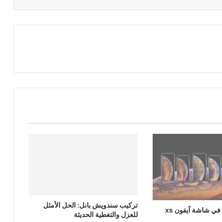
تركيب سندويش بانل: الحل الأمثل
أول عيب تقني في شاشة آيفون xs
للعزل والتغطية الحديثة