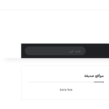
تسجيل الدخول
مقال عشوائي
إضافة عمود جا
بحث
عن
مواقع صديقة
kora live