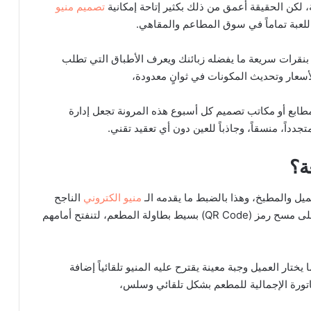
كن الحقيقة أعمق من ذلك بكثير إتاحة إمكانية
تصميم منيو
للعبة تماماً في سوق المطاعم والمقاهي.
بنقرات سريعة ما يفضله زبائنك ويعرف الأطباق التي تطلب
أسعار وتحديث المكونات في ثوانٍ معدودة،
بع أو مكاتب تصميم كل أسبوع هذه المرونة تجعل إدارة
داً، منسقاً، وجاذباً للعين دون أي تعقيد تقني.
ة؟
ميل والمطبخ، وهذا بالضبط ما يقدمه الـ
منيو الكتروني
الناجح
فمن خلال منصة “Menux”، يصبح لدى زبائنك القدرة على مسح رمز (QR Code) بسيط بطاولة المطعم، لتنفتح أمامهم
يختار العميل وجبة معينة يقترح عليه المنيو تلقائياً إضافة
ورة الإجمالية للمطعم بشكل تلقائي وسلس،