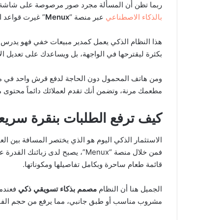
ربما تظن أن المسألة مجرد صور مرصوصة على شاشة، ل
بالذكاء الاصطناعي
عبر منصة “
Menux
” غيرت قواعد ا
هذا النظام الذكي يعمل كمدير مبيعات خفي فهو يدرس 
بكثرة ليقترحها في الواجهة، بل ويساعدك على تعديل ال
ومن هاتف المحمول دون الحاجة لدفع قرش واحد في مطا
مطعمك مرنة، وتضمن أنك تقدم لعملائك دائماً محتوى متجد
كيف ترفع الطلبات بنقرة سريع
الاستثمار الذكي اليوم هو الذي يختصر المسافة بين الع
قائمة طعام ساحرة وبكامل تفاصيلها ومكوناتها.
الجميل هنا أن النظام
مصمم بذكاء تسويقي ذكي
فعندما 
مشروب مناسب أو طبق جانبي، مما يرفع من حجم الفات