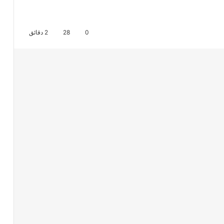
0
28
2 دقائق