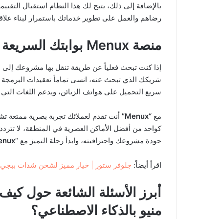
بالإضافة إلى ذلك، يتيح لك هذا النظام استقبال التق
رضاهم والعمل على تطوير خدماتك باستمرار لبناء علاقة
منصة Menux بوابتك السريعة لزيادة المبيعات والتميز
إذا كنت تبحث فعلياً عن طريقة تنقل بها مشروعك إلى 
شريكك الذي تبحث عنه، انسى تماماً تعقيدات البرمجة 
سريع التحميل على هواتف الزبائن، ويدعم اللغات التي 
مع
“Menux”
أنت تقدم لعملائك تجربة بصرية ممتعة تش
كواحد من أفضل الأماكن العصرية في المنطقة، لا تترد
جودة مشروعك واحترافيته، وابدأ رحلة التميز مع “
nux”.
اقرأ أيضاً:
جلوفر ستور | خيار مميز لشحن شدات ببجي و
أبرز الأسئلة الشائعة حول كي
منيو بالذكاء الاصطناعي؟