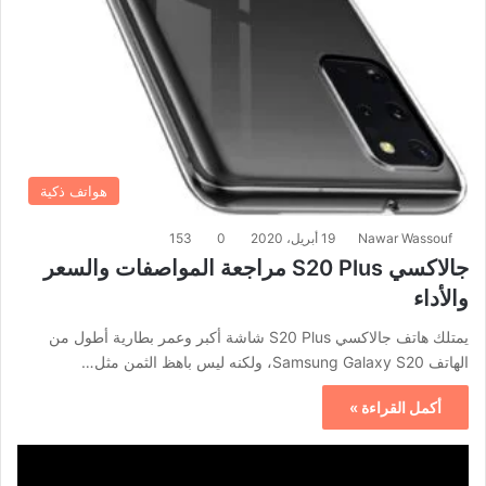
هواتف ذكية
Nawar Wassouf
19 أبريل، 2020
0
153
جالاكسي S20 Plus مراجعة المواصفات والسعر
والأداء
يمتلك هاتف جالاكسي S20 Plus شاشة أكبر وعمر بطارية أطول من
الهاتف Samsung Galaxy S20، ولكنه ليس باهظ الثمن مثل…
أكمل القراءة »