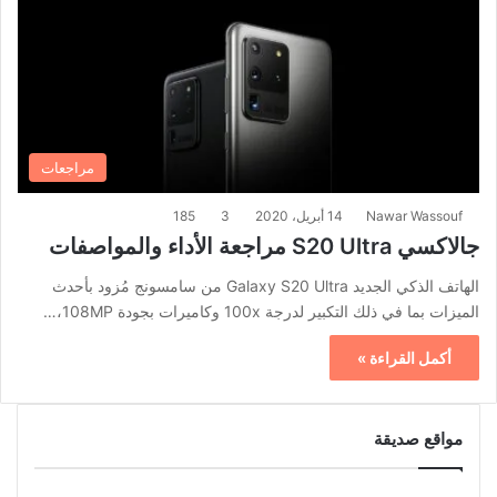
مراجعات
Nawar Wassouf
14 أبريل، 2020
3
185
جالاكسي S20 Ultra مراجعة الأداء والمواصفات
الهاتف الذكي الجديد Galaxy S20 Ultra من سامسونج مُزود بأحدث
الميزات بما في ذلك التكبير لدرجة 100x وكاميرات بجودة 108MP،…
أكمل القراءة »
مواقع صديقة