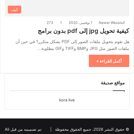
كيف
Nawar Wassouf
1 نوفمبر، 2020
1
273
كيفية تحويل jpg إلى pdf بدون برامج
هل تقوم بتحويل ملفات الصور إلى PDF بشكل متكرر؟ في حين أن
ملفات الصور مثل JPG وBMP وTIFF وGIF مطلوبة…
أكمل القراءة »
مواقع صديقة
kora live
© حقوق النشر 2026، جميع الحقوق محفوظة |
تم تصميمه من قبل Ali