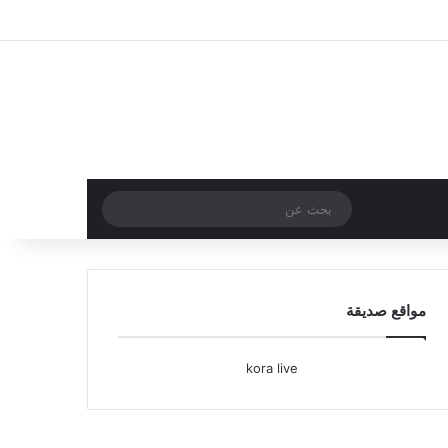
تسجيل الدخول
مقال عشوائي
إضافة عمود جا
بحث
عن
مواقع صديقة
kora live