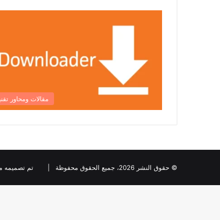
مقالات ومحاور تقني
© حقوق النشر 2026، جميع الحقوق محفوظة |
تم تصميمه من قبل ia