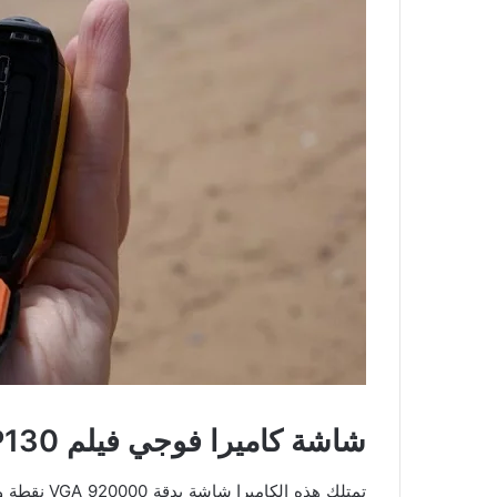
شاشة كاميرا فوجي فيلم Fujifilm FinePix XP130