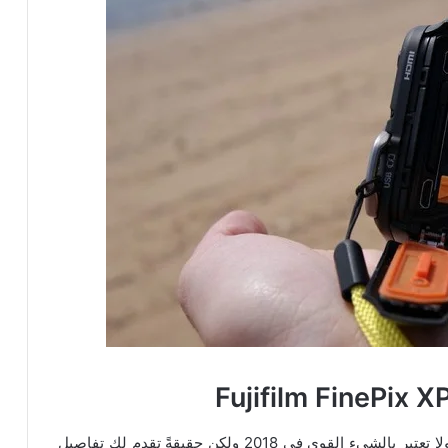
تمتلك هذه الكاميرا شاشة بدقة VGA 920000 نقطة ولا تعتبر بالشيء القوي في 2018 ولكن حقيقةً تقدم لك تفاصيل