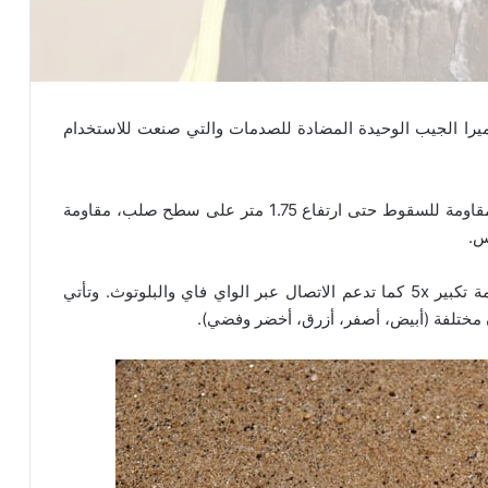
 كاميرا فوجي فيلم Fujifilm FinePix XP130 كاميرا الجيب الوحيدة المضادة للصدمات والتي صنعت للاستخدام
تتمتع هذه الكاميرا بمقاومة الماء حتى عمق 20 متر، مقاومة للسقوط حتى ارتفاع 1.75 متر على سطح صلب، مقاومة
وتمتلك أيضاً هذه الكاميرا عدسات للزوم البصري بقيمة تكبير 5x كما تدعم الاتصال عبر الواي فاي والبلوتوث. وتأتي