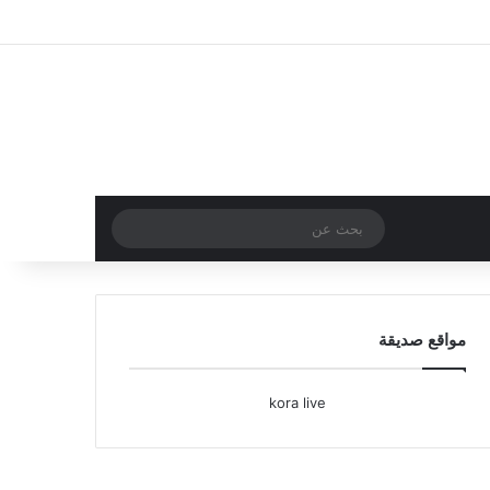
تسجيل الدخول
مقال عشوائي
إضافة عمود جا
بحث
عن
مواقع صديقة
kora live