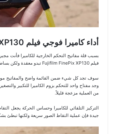
أداء كاميرا فوجي فيلم Fujifilm FinePix XP130
بسبب قلة مفاتيح التحكم الخارجية للكاميرا فأنت مجبر
فيلم Fujifilm FinePix XP130 تبدو معقدة ولكن بساطة القائمة حلت هذه المشكلة.
سوف تجد كل شيء ضمن القائمة واضح والمفاتيح موز
وجد مفتاح واحد للتحكم بزوم الكاميرا للتكبير والتصغي
من العملية مزعجة قليلاً.
التركيز التلقائي للكاميرا وحساس الحركة يجعل ال
جيدة فإن عملية التقاط الصور سريعة ولكنها تبطئ ب