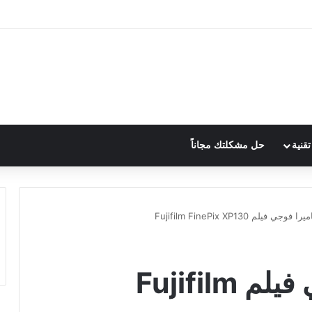
قنية
حل مشكلتك مجاناً
ي فيلم Fujifilm FinePix XP130
مراجعة كاميرا فوجي فيلم Fujifilm