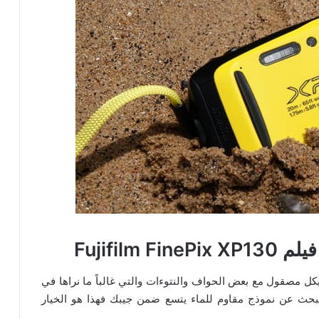
Fujifil
 كاميرا فوجي فيلم Fujifilm FinePix XP130 هيكل مصقول مع بعض الحواف والنتوءات والتي غالباً ما نراها في
بحث عن نموذج مقاوم للماء يتسع ضمن جيبك فهذا هو الخيار