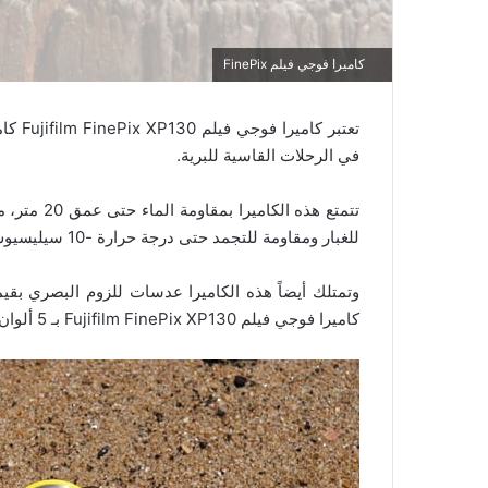
كاميرا فوجي فيلم FinePix
تعتبر
في الرحلات القاسية للبرية.
للغبار ومقاومة للتجمد حتى درجة حرارة -10 سيليسيوس.
كاميرا فوجي فيلم Fujifilm FinePix XP130 بـ 5 ألوان مختلفة (أبيض، أصفر، أزرق، أخضر وفضي).