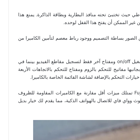
 حيث تختبئ تحته منافذ البطارية وبطاقة الذاكرة. يمنع هذا
ن غير الممكن أن يفتح هذا القفل لوحده.
 الصور بساطة التصميم ووجود رباط معصم لتأمين الكاميرا من
في القسم العلوي من الكاميرا سوف نجد مفتاح التشغيل on/off ومفتاح آخر فقط لتسجيل مقاطع الفيديو بينما في
فية سوف تجد شاشة LCD بحجم 3 إنش بجانبها مفاتيح للتحكم بالزوم ومفتاح للتحكم بالاتجاهات الأربعة
رات التحكم بالإضافة لشاشة القائمة الخاصة بالكاميرا.
بالنسبة للميزات فوجي فيلم Fujifilm FinePix XP130 تمتلك ميزات أقل مقارنة مع الكاميرات المقاومة للظروف
لة ولكن تملك بلوتوث وواي فاي للاتصال بالهواتف الذكية، مما يقدم لك خيار بديل