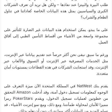
طلب البيرة والبيتزا عند نفاذها – ولكن هل نريد أن تعرف الشركات
الكبرى والسياسيين بمثل هذه البيانات الخاصة كعاداتنا في تناول
الطعام والشراب؟
على ما يبدو، يمكن استخدام هذه البيانات غير الضارة للتأثير على
مجموعة واسعة من الأشياء من أقساط التأمين الطبي إلى آفاق
العمل.
ورغم ما سبق نبقى نحن أكثر حرصاً عند تقديم بياناتنا عبر الإنترنت،
مثل الخدمات المصرفية عبر الإنترنت أو التسوق والألعاب عبر
الإنترنت، وقد استجابت الشركات في هذه القطاعات بمستويات أمان
متعددة.
يقدم بنك NatWest في المملكة المتحدة الآن ميزة التعرف على
الوجوه كمعلومات تسجيل دخول آمنة، وقد أدخلت Amazon التحقق
من خطوتين لعمليات تسجيل الدخول، ويقدم PokerStars رمزا
مميزا للأمان لمحاولة طمأنتنا. ومع ذلك، ومع نمو إنترنت الأشياء ، قد
نسلم المزيد من البيانات أكثر مما ندرك، دون أن نعلم بذلك.