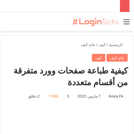
القائمة
الرئيسية
/
كيف
/
عام-كيف
عام-كيف
كيف
كيفية طباعة صفحات وورد متفرقة
من أقسام متعددة
7 مارس، 2022
3
1٬066
2 دقائق