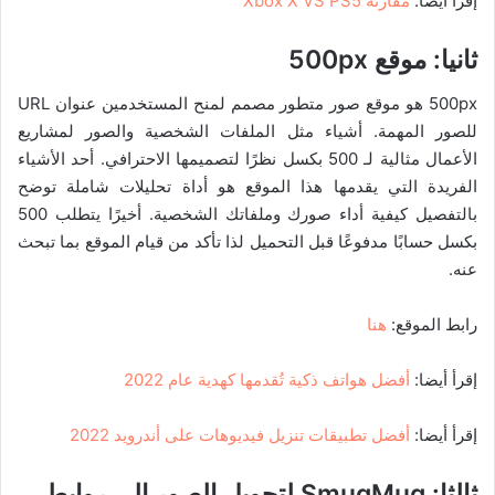
إقرأ أيضا:
مقارنة Xbox X VS PS5
ثانيا: موقع
500px
500px هو موقع صور متطور مصمم لمنح المستخدمين عنوان URL
للصور المهمة. أشياء مثل الملفات الشخصية والصور لمشاريع
الأعمال مثالية لـ 500 بكسل نظرًا لتصميمها الاحترافي. أحد الأشياء
الفريدة التي يقدمها هذا الموقع هو أداة تحليلات شاملة توضح
بالتفصيل كيفية أداء صورك وملفاتك الشخصية. أخيرًا يتطلب 500
بكسل حسابًا مدفوعًا قبل التحميل لذا تأكد من قيام الموقع بما تبحث
عنه.
رابط الموقع:
هنا
إقرأ أيضا:
أفضل هواتف ذكية تُقدمها كهدية عام 2022
إقرأ أيضا:
أفضل تطبيقات تنزيل فيديوهات على أندرويد 2022
ثالثا:
SmugMug لتحويل الصور الى روابط