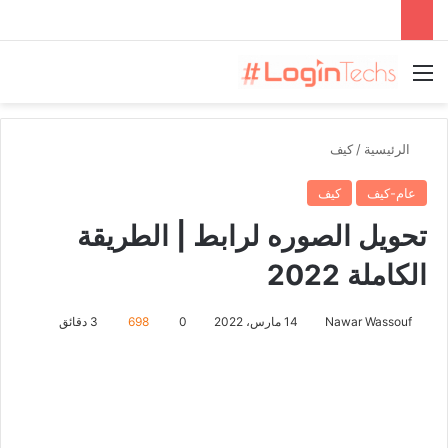
القائمة
الرئيسية
/
كيف
عام-كيف
كيف
تحويل الصوره لرابط | الطريقة
الكاملة 2022
Nawar Wassouf
14 مارس، 2022
0
698
3 دقائق