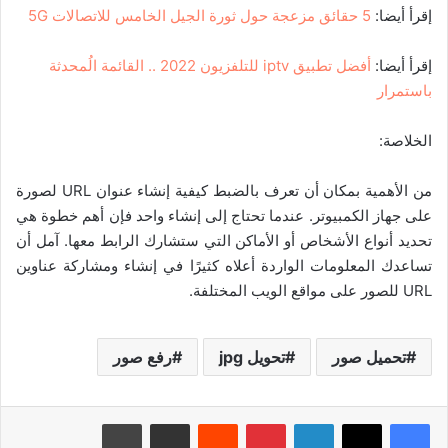
إقرأ أيضا:
5 حقائق مزعجة حول ثورة الجيل الخامس للاتصالات 5G
إقرأ أيضا:
أفضل تطبيق iptv للتلفزيون 2022 .. القائمة الُمحدثة
باستمرار
الخلاصة:
من الأهمية بمكان أن تعرف بالضبط كيفية إنشاء عنوان URL لصورة
على جهاز الكمبيوتر. عندما تحتاج إلى إنشاء واحد فإن أهم خطوة هي
تحديد أنواع الأشخاص أو الأماكن التي ستشارك الرابط معها. آمل أن
تساعدك المعلومات الواردة أعلاه كثيرًا في إنشاء ومشاركة عناوين
URL للصور على مواقع الويب المختلفة.
تحميل صور
تحويل jpg
رفع صور
لينكدإن
بينتيريست
‏Reddit
مشاركة عبر البريد
طباعة