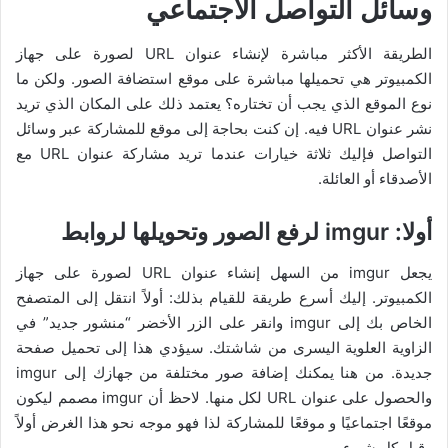
وسائل التواصل الاجتماعي
الطريقة الأكثر مباشرة لإنشاء عنوان URL لصورة على جهاز
الكمبيوتر هي تحميلها مباشرة على موقع استضافة الصور. ولكن ما
نوع الموقع الذي يجب أن تختاره؟ يعتمد ذلك على المكان الذي تريد
نشر عنوان URL فيه. إن كنت بحاجة إلى موقع للمشاركة عبر وسائل
التواصل فإليك ثلاثة خيارات عندما تريد مشاركة عنوان URL مع
الأصدقاء أو العائلة.
أولا:
imgur لرفع الصور وتحويلها لروابط
يجعل imgur من السهل إنشاء عنوان URL لصورة على جهاز
الكمبيوتر. إليك أسرع طريقة للقيام بذلك: أولاً انتقل إلى المتصفح
الخاص بك إلى imgur وانقر على الزر الأخضر “منشور جديد” في
الزاوية العلوية اليسرى من شاشتك. سيؤدي هذا إلى تحميل صفحة
جديدة. من هنا يمكنك إضافة صور مختلفة من جهازك إلى imgur
والحصول على عنوان URL لكل منها. لاحظ أن imgur مصمم ليكون
موقعًا اجتماعيًا و موقعًا للمشاركة لذا فهو موجه نحو هذا الغرض أولاً
وقبل كل شيء.