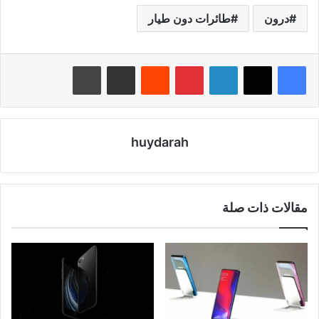
درون
طائرات دون طيار
لينكدإن
بينتيريست
‏Reddit
مشاركة عبر البريد
طباعة
huydarah
مقالات ذات صلة