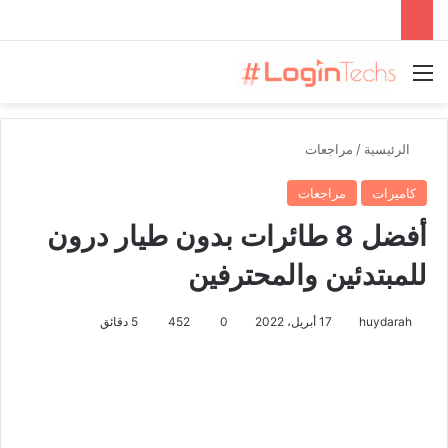
القائمة
الرئيسية
/
مراجعات
كاميرات
مراجعات
أفضل 8 طائرات بدون طيار درون
للمبتدئين والمحترفين
huydarah
17 أبريل، 2022
0
452
5 دقائق