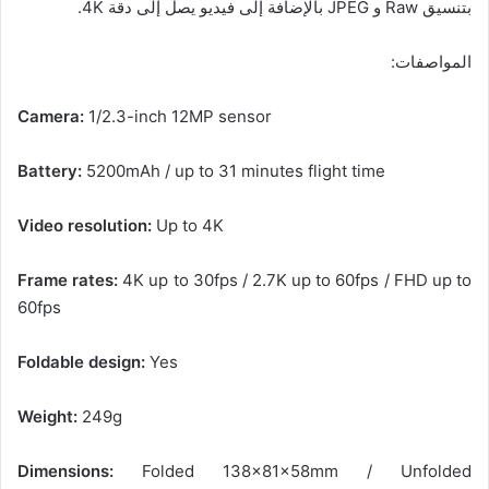
بتنسيق Raw و JPEG بالإضافة إلى فيديو يصل إلى دقة 4K.
المواصفات:
Camera:
1/2.3-inch 12MP sensor
Battery:
5200mAh / up to 31 minutes flight time
Video resolution:
Up to 4K
Frame rates:
4K up to 30fps / 2.7K up to 60fps / FHD up to
60fps
Foldable design:
Yes
Weight:
249g
Dimensions:
Folded 138x81x58mm / Unfolded