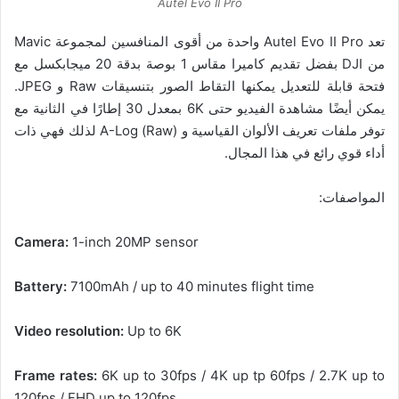
Autel Evo II Pro
تعد Autel Evo II Pro واحدة من أقوى المنافسين لمجموعة Mavic
من DJI بفضل تقديم كاميرا مقاس 1 بوصة بدقة 20 ميجابكسل مع
فتحة قابلة للتعديل يمكنها التقاط الصور بتنسيقات Raw و JPEG.
يمكن أيضًا مشاهدة الفيديو حتى 6K بمعدل 30 إطارًا في الثانية مع
توفر ملفات تعريف الألوان القياسية و A-Log (Raw) لذلك فهي ذات
أداء قوي رائع في هذا المجال.
المواصفات:
Camera:
1-inch 20MP sensor
Battery:
7100mAh / up to 40 minutes flight time
Video resolution:
Up to 6K
Frame rates:
6K up to 30fps / 4K up tp 60fps / 2.7K up to
120fps / FHD up to 120fps