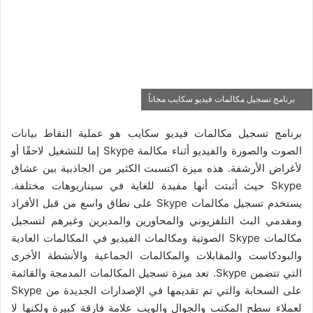
برنامج تسجيل مكالمات فيديو سكايب مجاناً
برنامج تسجيل مكالمات فيديو سكايب هو عملية التقاط بيانات
الصوت والصورة والفيديو أثناء مكالمة Skype إما للتشغيل لاحقًا أو
لأغراض الأرشفة. هذه ميزة اكتسبت الكثير من الجاذبية بين عشاق
Skype حيث أثبتت أنها مفيدة للغاية في سيناريوهات مختلفة.
يستخدم تسجيل مكالمات Skype على نطاق واسع من قبل الأفراد
ومقدمي البث التلفزيوني والمحاورين والمديرين وغيرهم لتسجيل
مكالمات Skype الصوتية ومكالمات الفيديو في المكالمات العادية
والبودكاست والمقابلات والمكالمات الجماعية والأنشطة الأخرى
التي تتضمن Skype. تعد ميزة تسجيل المكالمات المدمجة والقائمة
على السحابة والتي تم تقديمها في الإصدارات الجديدة من Skype
لعملاء سطح المكتب والجوال والويب علامة فارقة كبيرة ولكنها لا