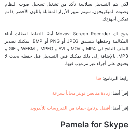
لكي يتم التسجيل بسلاسة تأكد من تشغيل تسجيل صوت النظام
وصوت الميكروفون. سيتم تمييز الأزرار المقابلة باللون الأخضر إذا تم
تمكين أجهزتك.
يتيح لك Movavi Screen Recorder أيضًا التقاط لقطات أثناء
المكالمة وحفظها بتنسيق JPEG أو PNG أو BMP. يمكنك تصدير
الملف الناتج في MP4 و MOV و AVI و MPEG و WEBM و GIF و
MP3. بالإضافة إلى ذلك يمكنك قص التسجيل قبل حفظه بحيث لا
يحتوي على أجزاء غير مرغوب فيها.
رابط البرنامج:
هنا
إقرأ أيضا:
زيادة متابعين تويتر مجاناً بسرعة
إقرأ أيضا:
أفضل برنامج حماية من الفيروسات للأندرويد
Pamela for Skype