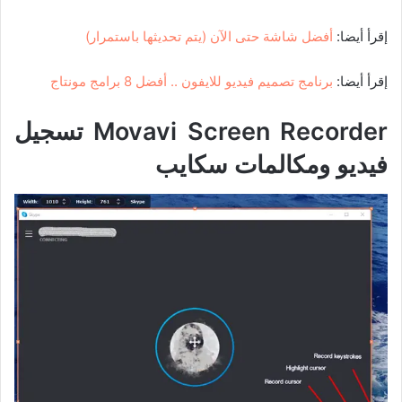
إقرأ أيضا:
أفضل شاشة حتى الآن (يتم تحديثها باستمرار)
إقرأ أيضا:
برنامج تصميم فيديو للايفون .. أفضل 8 برامج مونتاج
Movavi Screen Recorder تسجيل
فيديو ومكالمات سكايب