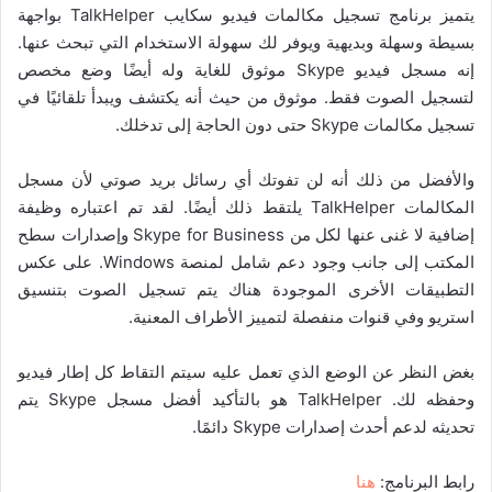
يتميز برنامج تسجيل مكالمات فيديو سكايب TalkHelper بواجهة
بسيطة وسهلة وبديهية ويوفر لك سهولة الاستخدام التي تبحث عنها.
إنه مسجل فيديو Skype موثوق للغاية وله أيضًا وضع مخصص
لتسجيل الصوت فقط. موثوق من حيث أنه يكتشف ويبدأ تلقائيًا في
تسجيل مكالمات Skype حتى دون الحاجة إلى تدخلك.
والأفضل من ذلك أنه لن تفوتك أي رسائل بريد صوتي لأن مسجل
المكالمات TalkHelper يلتقط ذلك أيضًا. لقد تم اعتباره وظيفة
إضافية لا غنى عنها لكل من Skype for Business وإصدارات سطح
المكتب إلى جانب وجود دعم شامل لمنصة Windows. على عكس
التطبيقات الأخرى الموجودة هناك يتم تسجيل الصوت بتنسيق
استريو وفي قنوات منفصلة لتمييز الأطراف المعنية.
بغض النظر عن الوضع الذي تعمل عليه سيتم التقاط كل إطار فيديو
وحفظه لك. TalkHelper هو بالتأكيد أفضل مسجل Skype يتم
تحديثه لدعم أحدث إصدارات Skype دائمًا.
رابط البرنامج:
هنا