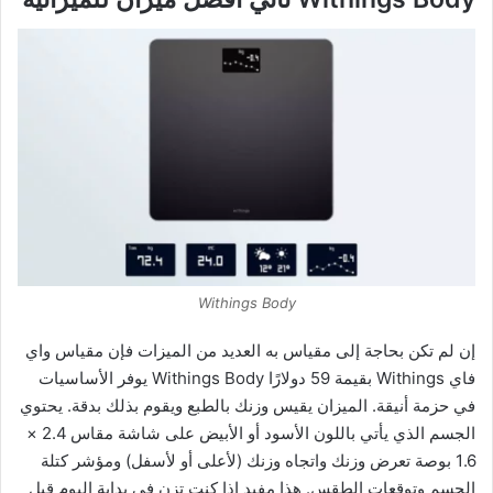
Withings Body
إن لم تكن بحاجة إلى مقياس به العديد من الميزات فإن مقياس واي
فاي Withings بقيمة 59 دولارًا Withings Body يوفر الأساسيات
في حزمة أنيقة. الميزان يقيس وزنك بالطبع ويقوم بذلك بدقة. يحتوي
الجسم الذي يأتي باللون الأسود أو الأبيض على شاشة مقاس 2.4 ×
1.6 بوصة تعرض وزنك واتجاه وزنك (لأعلى أو لأسفل) ومؤشر كتلة
الجسم وتوقعات الطقس. هذا مفيد إذا كنت تزن في بداية اليوم قبل