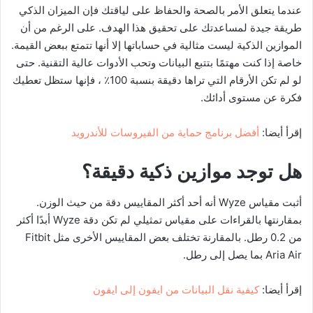
عندما يتعلق الأمر بالصحة والحفاظ على لياقتك فإن الميزان الذكي
طريقة جيدة لمساعدتك على تحقيق هذا الهدف. على الرغم من أن
الموازين الذكية ليست مثالية في حساباتها إلا أنها تتمتع ببعض القيمة.
خاصة إذا كنت مهتمًا بتتبع البيانات وتحب الأدوات عالية التقنية. حتى
لو لم تكن الأرقام التي تراها دقيقة بنسبة 100٪ ، فإنها ستظل تعطيك
فكرة عن مستوى أدائك.
إقرأ أيضا:
أفضل برنامج حماية من الفيروسات للأندرويد
هل توجد موازين ذكية دقيقة؟
أثبت مقياس Wyze أنه أحد أكثر المقاييس دقة من حيث الوزن.
بمقارنتها بالقراءات على مقياس تمثيلي لم تكن دقة Wyze أبدًا أكثر
من 0.2 رطل. بالمقارنة تختلف بعض المقاييس الأخرى مثل Fitbit
Aria Air بما يصل إلى رطل.
إقرأ أيضا:
كيفية نقل البيانات من ايفون إلى ايفون