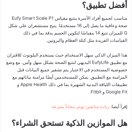
أفضل تطبيق؟
مناسب لجميع أفراد الأسرة يتتبع مقياس Eufy Smart Scale P1
صحة وعافية ما يصل إلى 16 مستخدمًا. يتيح مستشعران على شكل
G للميزان تتبع 14 مقياسًا لتكوين الجسم بدقة بما في ذلك
القياسات الفريدة مثل كتلة العظام والبروتين.
هذا الميزان الذكي سهل الاستخدام حيث يستخدم البلوتوث للاقتران
مع تطبيق EufyLife البديهي لتتبع الصحة بشكل سهل وآمن. مع وضع
خصوصية المستخدم في الاعتبار يتم تشفير جميع البيانات قبل
المزامنة مع التطبيق. يمكن للمستخدمين أيضًا مزامنة بياناتهم مع
تطبيقات اللياقة البدنية الشهيرة بما في ذلك Apple Health و
Google Fit و Fitbit.
إقرأ أيضا:
زيادة متابعين تويتر مجاناً بسرعة
هل الموازين الذكية تستحق الشراء؟