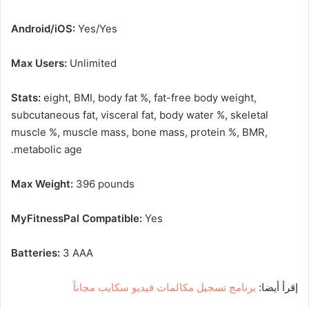
Android/iOS:
Yes/Yes
Max Users:
Unlimited
Stats:
eight, BMI, body fat %, fat-free body weight,
subcutaneous fat, visceral fat, body water %, skeletal
muscle %, muscle mass, bone mass, protein %, BMR,
metabolic age.
Max Weight:
396 pounds
MyFitnessPal Compatible:
Yes
Batteries:
3 AAA
إقرأ أيضا:
برنامج تسجيل مكالمات فيديو سكايب مجاناً