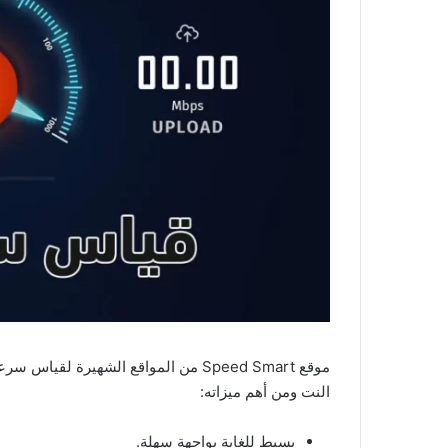
موقع Speed Smart من المواقع الشهيرة
النت ومن أهم ميزاته:
بسيط للغاية بواجهة سهلة.