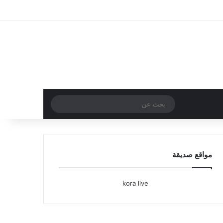
تسجيل الدخول
مقال عشوائي
إضافة عمود جا
بحث
عن
مواقع صديقة
kora live