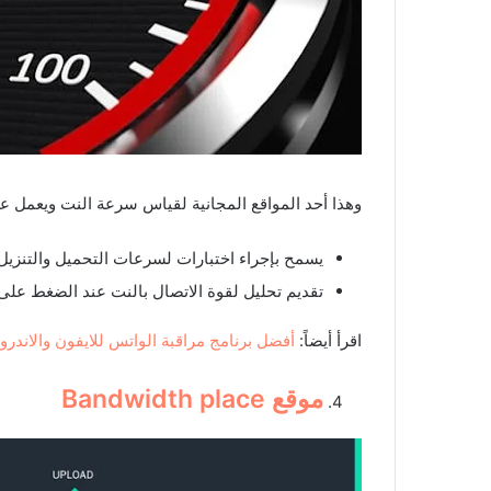
وهذا أحد المواقع المجانية لقياس سرعة النت ويعمل عل
يسمح بإجراء اختبارات لسرعات التحميل والتنزيل
تقديم تحليل لقوة الاتصال بالنت عند الضغط على ا
اقرأ أيضاً:
أفضل برنامج مراقبة الواتس للايفون والاندرويد 22
موقع
Bandwidth place