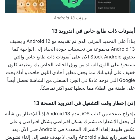
ميزات Android 13
أيقونات ذات طابع خاص في اندرويد 13
بناءاً على التجديد المرئي الذي تم تقديمه مع Android 12 و يضيف
Android 13 مجموعة من تحسينات جودة الحياة إلى الواجهة كما
يحتوي Stock Android الآن على أيقونات ذات طابع خاص والتي
تستحوذ على اللون السائد من ورق الحائط الخاص بك وتطبقه كلون
خفيف على أيقوناتك مما يجعل مظهر أحادي اللون خافت و أداة بحث
Google التي توجد عادةً في الجزء السفلي من الشاشة تحصل أيضاً
على طبقة من الطلاء مما يجعلها تبدو أكثر تماسكاً.
إذن إخطار وقت التشغيل
في اندرويد النسخة 13
بإخراج صفحة من كتاب iOS يقدم Android 13 إذناً للإخطار من شأنه
أن يجعل الإشعارات تشترك بشكل افتراضي بشكل افتراضي و على
عكس طبيعة إلغاء الاشتراك المحددة في Android حتى الآن، يعد
هذا تغيير رائع لنظام Android والذي لا يهدف فقط إلى إلغاء تشويش