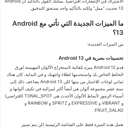
الاشتراك في الإشعارات افتراضياً، يمكنك القول بالتأكيد أن Android
13 تحديث “ممل” ولكنه بالتأكيد واحد يستحق التدقيق.
ما الميزات الجديدة التي تأتي مع Android
13؟
من الميزات الجديدة:
تحسينات بصرية في Android 13
قدم Android 12 ميزة تلقائية لاستخراج الألوان المهيمنة لورق
الحائط الخاص بك واستخدمها لطلاء واجهتك و في البداية، كان هناك
ثماني لوحات للاختيار من بينها لكن Android 13 يضاعف ذلك إلى
ستة عشر مجموعة ألوان هي أيضاً أكثر ليبرالية في تكيف ألوانها و
أسماء الرموز لأنماط الألوان الأحدث هي TONAL_SPOT (افتراضي)
و VIBRANT و EXPRESSIVE و SPRITZ و RAINBOW و
FRUIT_SALAD.
تعمل هذه الميزة فقط على الشاشة الرئيسية (لن يتم تمييز