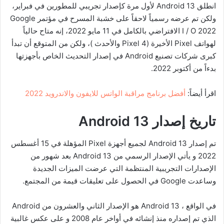
انطلق Android 13 لأول مرة كإصدار تجريبي للمطورين في فبراير،
ولكن تم عرضه رسمياً لاحقاً على خشبة المسرح في مؤتمر Google
I / O 2022 الافتراضي بالكامل في 11 مايو 2022، إنه متاح حالياً
لهواتف Pixel الأخيرة (Pixel 4 والأحدث )، ولكن من المتوقع أن تبدأ
كبرى شركات تصنيع Android في إصدار التحديث الخاص بأجهزتها
بدءاً من أكتوبر 2022.
اقرأ أيضاً:
أفضل برنامج مراقبة الواتس للايفون والاندرويد 2022
تاريخ إصدار Android 13
تم إصدار Android 13 لجميع أجهزة Pixel المؤهلة في 15 أغسطس
2022 و يأتي الإصدار الرسمي من Android 13 بعد شهور من
الإصدارات التجريبية المنتظمة التي عرضت الميزات الجديدة
وساعدت Google في الحصول على تعليقات قيمة من المجتمع.
في الواقع ، Android 13 هو الإصدار الثاني والعشرون من Android
الذي تم إصداره منذ إنشائه في أواخر عام 2008 و على عكس غالبية