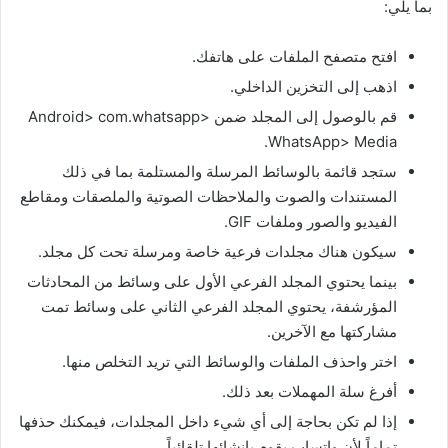
بما يلي:
افتح متصفح الملفات على هاتفك.
اذهب إلى التخزين الداخلي.
قم بالوصول إلى المجلد ضمن Android> com.whatsapp>
WhatsApp> Media.
ستجد قائمة بالوسائط المرسلة والمستلمة بما في ذلك
المستندات والصوت والملاحظات الصوتية والملصقات ومقاطع
الفيديو والصور وملفات GIF.
سيكون هناك مجلدات فرعية خاصة ومرسلة تحت كل مجلد.
بينما يحتوي المجلد الفرعي الأول على وسائط من المحادثات
المؤرشفة، يحتوي المجلد الفرعي الثاني على وسائط تمت
مشاركتها مع الآخرين.
اختر واحذف الملفات والوسائط التي تريد التخلص منها.
أفرغ سلة المهملات بعد ذلك.
إذا لم تكن بحاجة إلى أي شيء داخل المجلدات، فيمكنك حذفها
تماماً لأن واتساب يقوم بإنشائها تلقائياً.