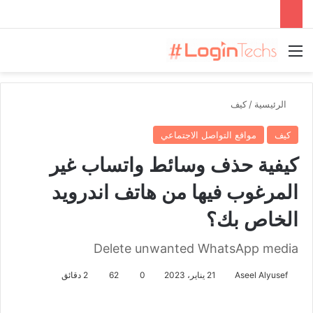
القائمة
الرئيسية
/
كيف
كيف
مواقع التواصل الاجتماعي
كيفية حذف وسائط واتساب غير
المرغوب فيها من هاتف اندرويد
الخاص بك؟
Delete unwanted WhatsApp media
Aseel Alyusef
21 يناير، 2023
0
62
2 دقائق