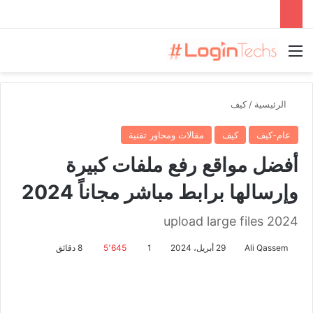
القائمة
الرئيسية
/
كيف
عام-كيف
كيف
مقالات ومحاور تقنية
أفضل مواقع رفع ملفات كبيرة
وإرسالها برابط مباشر مجاناً 2024
upload large files 2024
Ali Qassem
29 أبريل، 2024
1
5٬645
8 دقائق