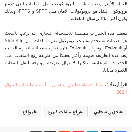
الخيار الأمثل ,يوجد خيارات لبروتوكولات نقل الملفات التي تدمج
بروتوكول النقل مع بروتوكولات الأمان مثل SFTP و FTPS، وبذلك
يكون أكثر أمانًا لإرسال الملفات.
معظم هذه الخيارات مصممة للاستخدام التجاري. قد ترغب بالبحث
عن خدمات تستخدم تقنيات بروتوكول نقل الملفات مثل Sharefile
أو ExaVault. يوفر لك ExaVault فترة تجريبية مجانية لتجربة الخدمة
,تعد هذه الطريقة طويلة وأكثر تعقيدًا من طريقة رفع الملفات على
الخدمات السحابية، ولكنها لا تزال طريقة موثوقة لنقل المفات
الكبيرة مجاناً.
اقرأ أيضاً:
كيفية استخدام تطبيق سينجال .. أحدث تطبيقات الجوال
2024
تخزين سحابي
رفع ملفات كبيرة
مواقع
لينكدإن
بينتيريست
‏Reddit
مشاركة عبر البريد
طباعة