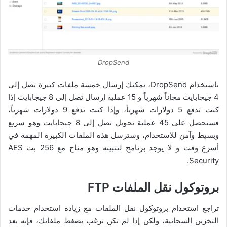
DropSend
باستخدام DropSend، يمكنك إرسال خمسة ملفات كبيرة تصل إلى
4 جيجابايت مجاناً شهرياً و 15 عملية إرسال تصل إلى 8 جيجابايت إذا
كنت تدفع 5 دولارات شهرياً، وإذا كنت تدفع 9 دولارات شهرياً،
فستحصل على 45 عملية تحويل تصل إلى 8 جيجابايت وهو
سريع
وبسيط وآمن للاستخدام، وسترسل هذه الملفات الكبيرة المهمة في
أسرع وقت و
لا يوجد برنامج لتثبيته وهو متاح مع 256 بت AES
Security.
بروتوكول نقل الملفات FTP
تراجع استخدام بروتوكول نقل الملفات مع زيادة استخدام خدمات
التخزين السحابية، ولكن إذا لم تكن ترغب بضغط ملفاتك، فإنه يعد