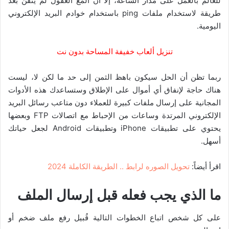
للعالم بالعمل على مدار الساعة، إلا أن ألمع العقول لم يتقن بعد
طريقة لاستخدام ملفات ping باستخدام خوادم البريد الإلكتروني
اليومية.
تنزيل ألعاب خفيفة المساحة بدون نت
ربما تظن أن الحل سيكون باهظ الثمن إلى حد ما
لكن لا، ليست
هناك حاجة لإنفاق أي أموال على الإطلاق و
ستساعدك هذه الأدوات
المجانية على إرسال ملفات كبيرة للعملاء دون متاعب رسائل البريد
الإلكتروني المرتدة وساعات من الإحباط مع اتصالات FTP
وبعضها
يحتوي على تطبيقات iPhone وتطبيقات Android لجعل حياتك
أسهل.
اقرأ أيضاً:
تحويل الصوره لرابط .. الطريقة الكاملة 2024
ما الذي يجب فعله قبل إرسال الملف
على كل شخص اتباع الخطوات التالية قُبيل رفع ملف ضخم أو