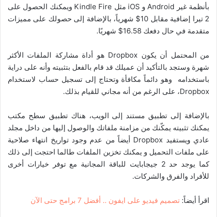
بأنظمة غير Android و iOS مثل Kindle Fire ويمكنك الحصول على
2 تيرا إضافية مقابل 10$ شهرياً، بالإضافة إلى حصولك على مميزات
متقدمة في حال دفعك 16.58$ شهريًا.
من المحتمل أن يكون Dropbox هو أداة مشاركة الملفات الأكثر
شهرة و
ستجد بالتأكيد أن عميلك قد قام بالفعل بتثبيته وأنه على دراية
باستخدامه وهو دائماً مكافأة وتحتاج إلى تسجيل حساب لاستخدام
Dropbox، على الرغم من أنه مجاني للقيام بذلك.
بالإضافة إلى تطبيق مستند إلى الويب، هناك تطبيق سطح مكتب
يمكنك تثبيته يمكّنك من مزامنة ملفاتك والوصول إليها من داخل مجلد
عادي ويستفيد Dropbox أيضاً من عدم وجود تواريخ انتهاء صلاحية
على ملفات التحميل و يمكنك تخزين الملفات طالما احتجت إلى ذلك
كما يوجد حد 2 جيجابايت للباقة المجانية مع توفر خيارات أخرى
للأفراد والفرق والشركات.
اقرأ أيضاً:
تصميم فيديو على ايفون .. أفضل 7 برامج حتى الآن