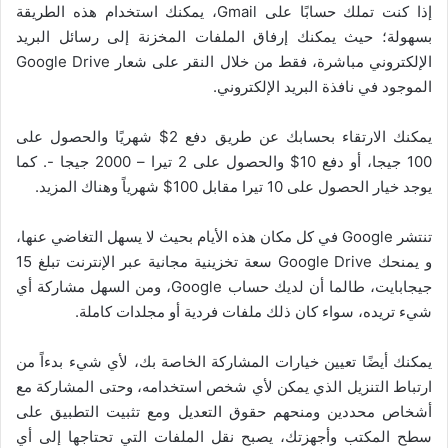
إذا كنت تملك حسابًا على Gmail، يمكنك استخدام هذه الطريقة
بسهولة؛ حيث يمكنك إرفاق الملفات المخزنة إلى رسائل البريد
الإلكتروني مباشرة، فقط من خلال النقر على شعار Google Drive
الموجود في نافذة البريد الإلكتروني.
يمكنك الارتقاء بحسابك عن طريق دفع 2$ شهريًا والحصول على
100 جيجا، أو دفع 10$ والحصول على 2 تيرا – 2000 جيجا -. كما
يوجد خيار الحصول على 10 تيرا مقابل 100$ شهرياً وهناك المزيد.
تنتشر Google في كل مكان هذه الأيام بحيث لا يسهل التغاضي عنها،
و يمنحك Google Drive سعة تخزينية مجانية عبر الإنترنت تبلغ 15
جيجابايت، طالما أن لديك حساب Google، ومن السهل مشاركة أي
شيء تريده، سواء كان ذلك
ملفات فردية أو مجلدات كاملة.
يمكنك أيضًا تعيين خيارات المشاركة الخاصة بك، لأي شيء بدءاً من
ارتباط التنزيل الذي يمكن لأي شخص استخدامه، وحتى المشاركة مع
أشخاص محددين ومنحهم حقوق التعديل
ومع تثبيت التطبيق على
سطح المكتب وأجهزتك، يصبح نقل الملفات التي تحتاجها إلى أي