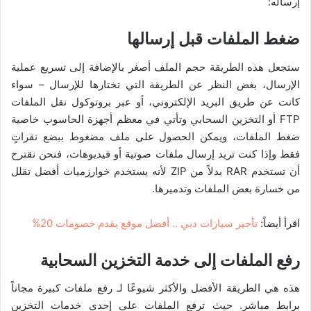
إرساله:
ضغط الملفات قبل إرسالها
ستجعل هذه الطريقة حجم الملف أصغر بالإضافة إلى تسريع عملية
الإرسال، بغض النظر عن الطريقة التي تختارها للإرسال – سواء
كانت عن طريق البريد الإلكتروني، أو عبر بروتوكول نقل الملفات
FTP أو التخزين السحابي وتأتي في معظم أجهزة الحاسوب خاصية
ضغط الملفات، ويمكن الحصول على ملف مضغوط ببضع نقراتٍ
فقط وإذا كنت تريد إرسال ملفات صوتية أو فيديوهات، فنحن نقترح
أن تستخدم RAR بدلاً من ZIP لأنه يستخدم خوارزميات أفضل تقلل
من خسارة بعض الملفات وتدميرها.
اقرأ أيضاً:
تأجير سيارات دبي .. أفضل موقع يقدم خصومات 20%
رفع الملفات إلى خدمة التخزين السحابية
هذه هي الطريقة الأفضل والأكثر شيوعًا لـ رفع ملفات كبيرة مجاناً
برابط مباشر. حيث ترفع الملفات على إحدى خدمات التخزين