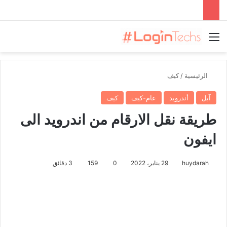
القائمة
الرئيسية
/
كيف
آبل
أندرويد
عام-كيف
كيف
طريقة نقل الارقام من اندرويد الى
ايفون
huydarah
29 يناير، 2022
0
159
3 دقائق