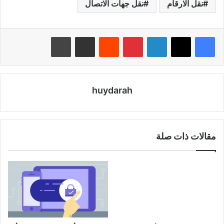
نقل الارقام
نقل جهات الاتصال
لينكدإن
بينتيريست
‏Reddit
مشاركة عبر البريد
طباعة
huydarah
مقالات ذات صلة