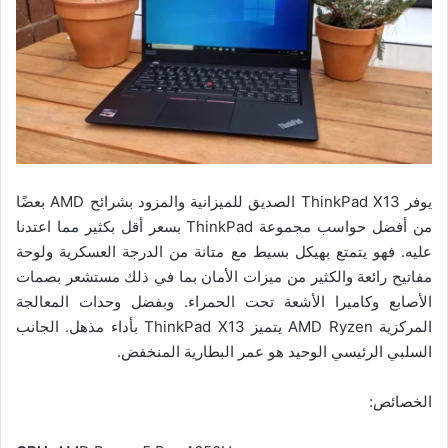
يوفر ThinkPad X13 الصديق للميزانية والمزود بشرائح AMD بعضًا
من أفضل حواسب مجموعة ThinkPad بسعر أقل بكثير مما اعتدنا
عليه. فهو يتمتع بهيكل بسيط مع متانة من الدرجة العسكرية ولوحة
مفاتيح رائعة والكثير من ميزات الأمان بما في ذلك مستشعر بصمات
الأصابع وكاميرا الأشعة تحت الحمراء. وبفضل وحدات المعالجة
المركزية AMD Ryzen يتميز ThinkPad X13 بأداء مذهل. الجانب
السلبي الرئيسي الوحيد هو عمر البطارية المنخفض.
الخصائص: