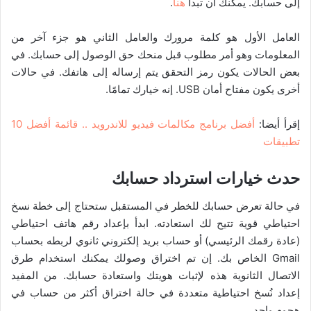
إلى حسابك. يمكنك أن تبدأ
هنا
.
العامل الأول هو كلمة مرورك والعامل الثاني هو جزء آخر من
المعلومات وهو أمر مطلوب قبل منحك حق الوصول إلى حسابك. في
بعض الحالات يكون رمز التحقق يتم إرساله إلى هاتفك. في حالات
أخرى يكون مفتاح أمان USB. إنه خيارك تمامًا.
إقرأ أيضا:
أفضل برنامج مكالمات فيديو للاندرويد .. قائمة أفضل 10
تطبيقات
حدث خيارات استرداد حسابك
في حالة تعرض حسابك للخطر في المستقبل ستحتاج إلى خطة نسخ
احتياطي قوية تتيح لك استعادته. ابدأ بإعداد رقم هاتف احتياطي
(عادة رقمك الرئيسي) أو حساب بريد إلكتروني ثانوي لربطه بحساب
Gmail الخاص بك. إن تم اختراق وصولك يمكنك استخدام طرق
الاتصال الثانوية هذه لإثبات هويتك واستعادة حسابك. من المفيد
إعداد نُسخ احتياطية متعددة في حالة اختراق أكثر من حساب في
هجوم واحد.