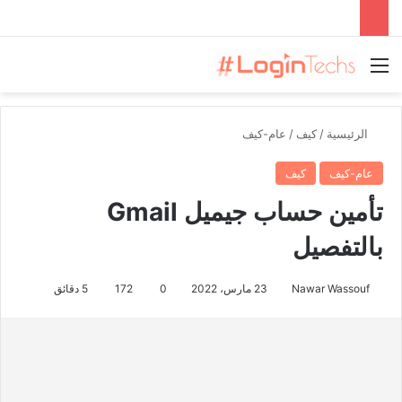
القائمة
الرئيسية
/
كيف
/
عام-كيف
عام-كيف
كيف
تأمين حساب جيميل Gmail
بالتفصيل
Nawar Wassouf
23 مارس، 2022
0
172
5 دقائق